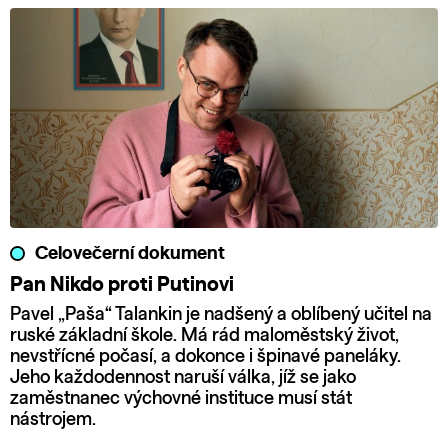
Celovečerní dokument
Pan Nikdo proti Putinovi
Pavel „Paša“ Talankin je nadšený a oblíbený učitel na
ruské základní škole. Má rád maloměstský život,
nevstřícné počasí, a dokonce i špinavé paneláky.
Jeho každodennost naruší válka, jíž se jako
zaměstnanec výchovné instituce musí stát
nástrojem.