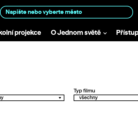
kolní projekce
O Jednom světě
Přístu
Typ filmu