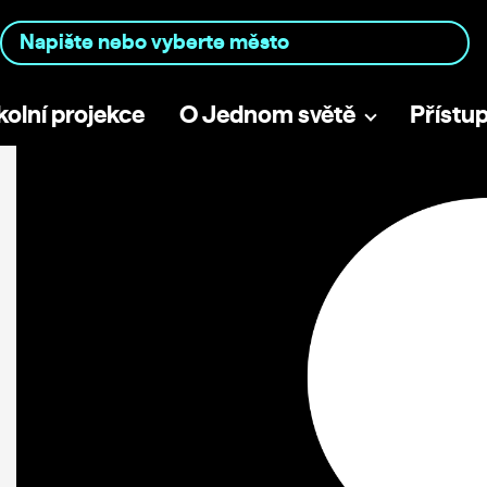
kolní projekce
O Jednom světě
Přístu