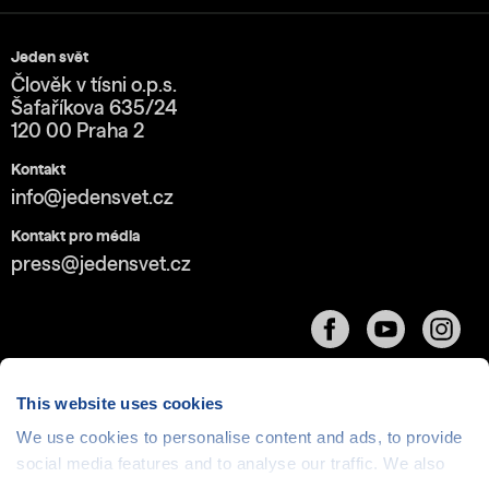
Jeden svět
Člověk v tísni o.p.s.
Šafaříkova 635/24
120 00 Praha 2
Kontakt
info@jedensvet.cz
Kontakt pro média
press@jedensvet.cz
This website uses cookies
We use cookies to personalise content and ads, to provide
Cookies
| © 1999-2026 Člověk v tísni o.p.s., web běží
social media features and to analyse our traffic. We also
v rámci bezplatného
serverhosting
společnosti