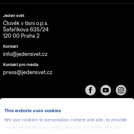
Jeden svět
Člověk v tísni o.p.s.
Šafaříkova 635/24
120 00 Praha 2
Kontakt
info@jedensvet.cz
Kontakt pro média
press@jedensvet.cz
This website uses cookies
We use cookies to personalise content and ads, to provide
Cookies
| © 1999-2026 Člověk v tísni o.p.s., web běží
social media features and to analyse our traffic. We also
v rámci bezplatného
serverhosting
společnosti