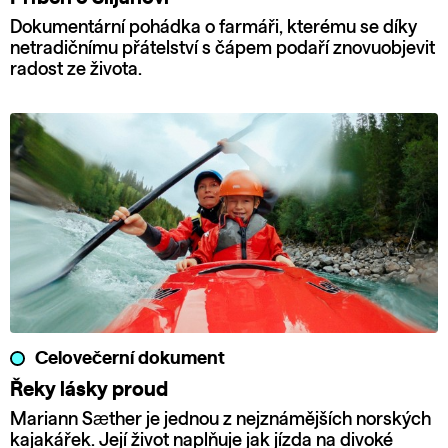
Dokumentární pohádka o farmáři, kterému se díky
netradičnímu přátelství s čápem podaří znovuobjevit
radost ze života.
Celovečerní dokument
Řeky lásky proud
Mariann Sæther je jednou z nejznámějších norských
kajakářek. Její život naplňuje jak jízda na divoké