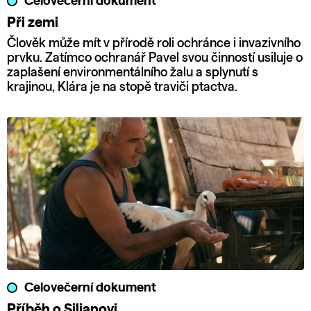
Celovečerní dokument
Při zemi
Člověk může mít v přírodě roli ochránce i invazivního
prvku. Zatímco ochranář Pavel svou činností usiluje o
zaplašení environmentálního žalu a splynutí s
krajinou, Klára je na stopě traviči ptactva.
Celovečerní dokument
Příběh o Siljanovi