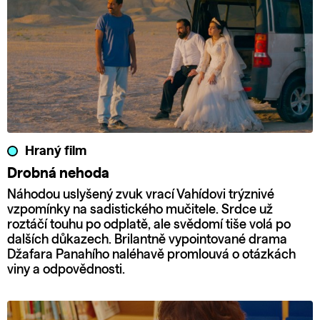
Hraný film
Drobná nehoda
Náhodou uslyšený zvuk vrací Vahídovi trýznivé
vzpomínky na sadistického mučitele. Srdce už
roztáčí touhu po odplatě, ale svědomí tiše volá po
dalších důkazech. Brilantně vypointované drama
Džafara Panahího naléhavě promlouvá o otázkách
viny a odpovědnosti.