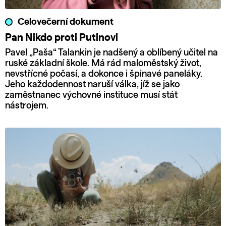
Celovečerní dokument
Pan Nikdo proti Putinovi
Pavel „Paša“ Talankin je nadšený a oblíbený učitel na
ruské základní škole. Má rád maloměstský život,
nevstřícné počasí, a dokonce i špinavé paneláky.
Jeho každodennost naruší válka, jíž se jako
zaměstnanec výchovné instituce musí stát
nástrojem.