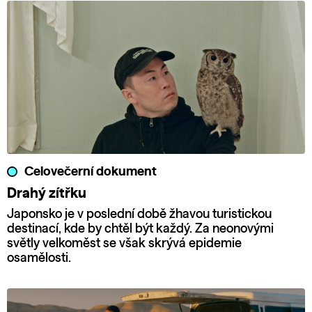
Celovečerní dokument
Drahý zítřku
Japonsko je v poslední době žhavou turistickou
destinací, kde by chtěl být každý. Za neonovými
světly velkoměst se však skrývá epidemie
osamělosti.