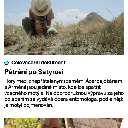
Celovečerní dokument
Pátrání po Satyrovi
Hory mezi znepřátelenými zeměmi Ázerbájdžánem
a Arménií jsou jediné místo, kde lze spatřit
vzácného motýla. Na dobrodružnou výpravu za jeho
polapením se vydává dcera entomologa, podle nějž
je motýl pojmenován.