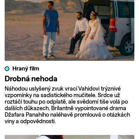
Hraný film
Drobná nehoda
Náhodou uslyšený zvuk vrací Vahídovi trýznivé
vzpomínky na sadistického mučitele. Srdce už
roztáčí touhu po odplatě, ale svědomí tiše volá po
dalších důkazech. Brilantně vypointované drama
Džafara Panahího naléhavě promlouvá o otázkách
viny a odpovědnosti.