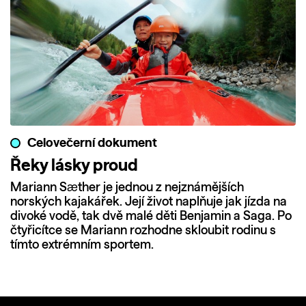
Celovečerní dokument
Řeky lásky proud
Mariann Sæther je jednou z nejznámějších
norských kajakářek. Její život naplňuje jak jízda na
divoké vodě, tak dvě malé děti Benjamin a Saga. Po
čtyřicítce se Mariann rozhodne skloubit rodinu s
tímto extrémním sportem.