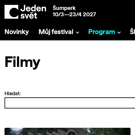
Šumperk
10/3—23/4 2027
Novinky
Můj festival
Program
Š
Filmy
Hledat: