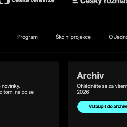
Program
Školní projekce
O Jedn
Archiv
 novinky.
Ohlédněte se za všem
o tom, na co se
2026
Vstoupit do archiv