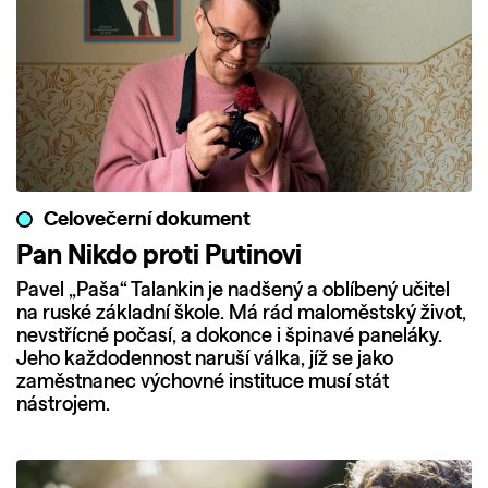
Celovečerní dokument
Pan Nikdo proti Putinovi
Pavel „Paša“ Talankin je nadšený a oblíbený učitel
na ruské základní škole. Má rád maloměstský život,
nevstřícné počasí, a dokonce i špinavé paneláky.
Jeho každodennost naruší válka, jíž se jako
zaměstnanec výchovné instituce musí stát
nástrojem.