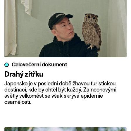
Celovečerní dokument
Drahý zítřku
Japonsko je v poslední době žhavou turistickou
destinací, kde by chtěl být každý. Za neonovými
světly velkoměst se však skrývá epidemie
osamělosti.