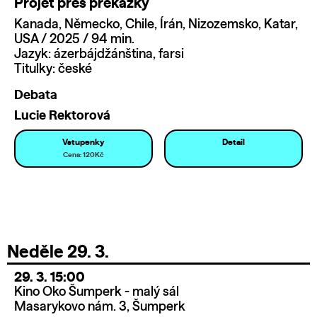
Projet přes překážky
Kanada, Německo, Chile, Írán, Nizozemsko, Katar,
USA / 2025 / 94 min.
Jazyk: ázerbájdžánština, farsi
Titulky: české
Debata
Lucie Rektorová
Vstupenky
Detail
Cena: 120Kč
Neděle 29. 3.
29. 3. 15:00
Kino Oko Šumperk - malý sál
Masarykovo nám. 3, Šumperk