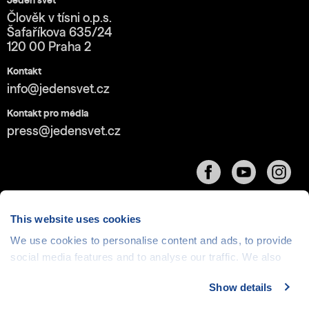
Jeden svět
Člověk v tísni o.p.s.
Šafaříkova 635/24
120 00 Praha 2
Kontakt
info@jedensvet.cz
Kontakt pro média
press@jedensvet.cz
This website uses cookies
We use cookies to personalise content and ads, to provide
Cookies
| © 1999-2026 Člověk v tísni o.p.s., web běží
social media features and to analyse our traffic. We also
v rámci bezplatného
serverhosting
společnosti
share information about your use of our site with our social
CZECHIA.COM
Show details
media, advertising and analytics partners who may
combine it with other information that you’ve provided to