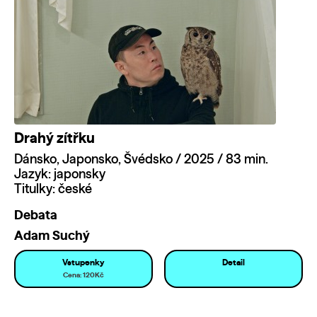
Drahý zítřku
Dánsko, Japonsko, Švédsko / 2025 / 83 min.
Jazyk: japonsky
Titulky: české
Debata
Adam Suchý
Vstupenky
Detail
Cena: 120Kč