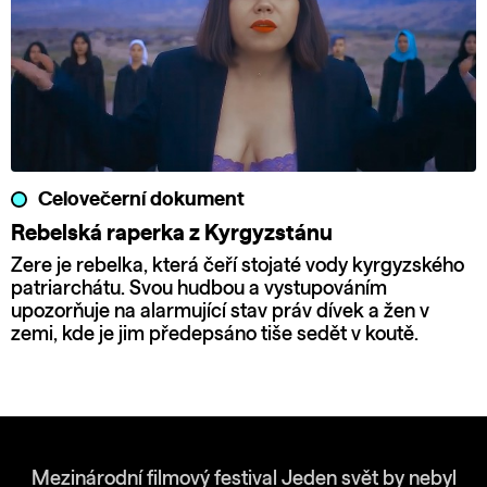
Celovečerní dokument
Rebelská raperka z Kyrgyzstánu
Zere je rebelka, která čeří stojaté vody kyrgyzského
patriarchátu. Svou hudbou a vystupováním
upozorňuje na alarmující stav práv dívek a žen v
zemi, kde je jim předepsáno tiše sedět v koutě.
Mezinárodní filmový festival Jeden svět by nebyl