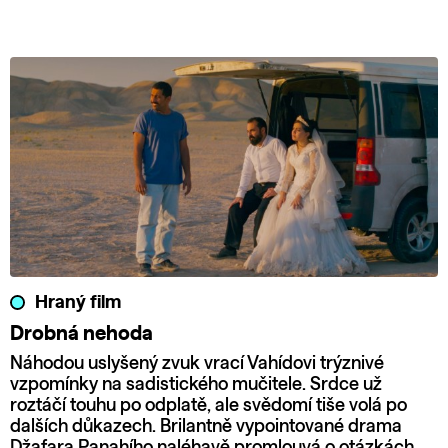
Hraný film
Drobná nehoda
Náhodou uslyšený zvuk vrací Vahídovi trýznivé
vzpomínky na sadistického mučitele. Srdce už
roztáčí touhu po odplatě, ale svědomí tiše volá po
dalších důkazech. Brilantně vypointované drama
Džafara Panahího naléhavě promlouvá o otázkách