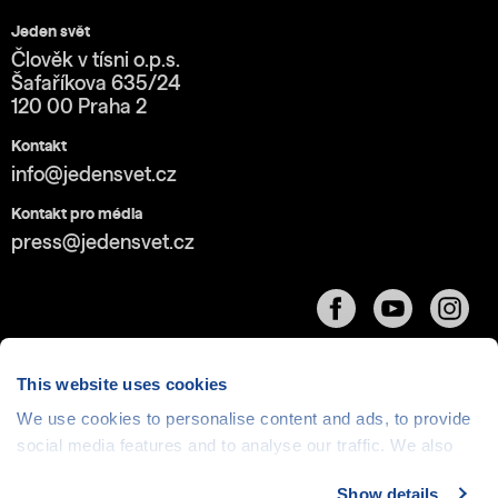
Jeden svět
Člověk v tísni o.p.s.
Šafaříkova 635/24
120 00 Praha 2
Kontakt
info@jedensvet.cz
Kontakt pro média
press@jedensvet.cz
This website uses cookies
We use cookies to personalise content and ads, to provide
Cookies
| © 1999-2026 Člověk v tísni o.p.s., web běží
social media features and to analyse our traffic. We also
v rámci bezplatného
serverhosting
společnosti
share information about your use of our site with our social
CZECHIA.COM
Show details