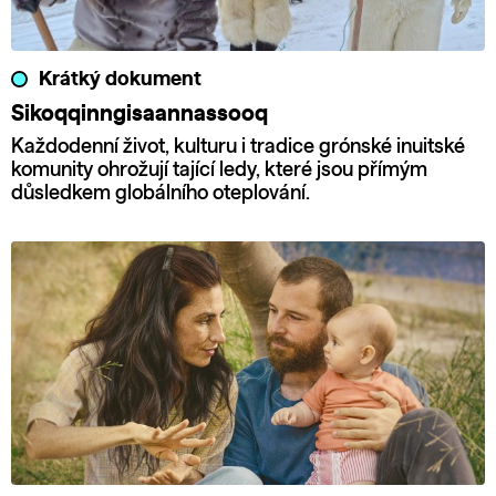
Krátký dokument
Sikoqqinngisaannassooq
Každodenní život, kulturu i tradice grónské inuitské
komunity ohrožují tající ledy, které jsou přímým
důsledkem globálního oteplování.