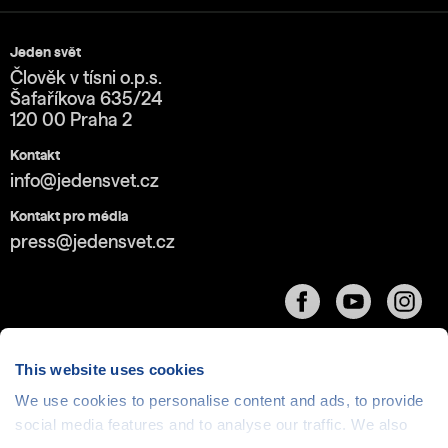
Jeden svět
Člověk v tísni o.p.s.
Šafaříkova 635/24
120 00 Praha 2
Kontakt
info@jedensvet.cz
Kontakt pro média
press@jedensvet.cz
This website uses cookies
We use cookies to personalise content and ads, to provide
Cookies
| © 1999-2026 Člověk v tísni o.p.s., web běží
social media features and to analyse our traffic. We also
v rámci bezplatného
serverhosting
společnosti