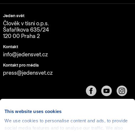
Jeden svět
Člověk v tísni o.p.s.
Šafaříkova 635/24
120 00 Praha 2
Kontakt
info@jedensvet.cz
Kontakt pro média
press@jedensvet.cz
This website uses cookies
We use cookies to personalise content and ads, to provide
Cookies
| © 1999-2026 Člověk v tísni o.p.s., web běží
social media features and to analyse our traffic. We also
v rámci bezplatného
serverhosting
společnosti