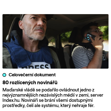
Celovečerní dokument
80 rozlícených novinářů
Maďarské vládě se podařilo ovládnout jedno z
nejvýznamnějších nezávislých médií v zemi, server
Index.hu. Novináři se brání všemi dostupnými
prostředky, čelí ale systému, který nehraje fér.