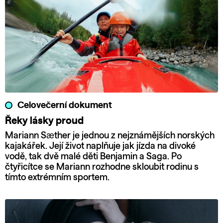
Celovečerní dokument
Řeky lásky proud
Mariann Sæther je jednou z nejznámějších norských
kajakářek. Její život naplňuje jak jízda na divoké
vodě, tak dvě malé děti Benjamin a Saga. Po
čtyřicítce se Mariann rozhodne skloubit rodinu s
tímto extrémním sportem.