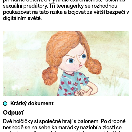
sexuální predátory. Tři teenagerky se rozhodnou
poukazovat na tato rizika a bojovat za větší bezpečí v
digitálním světě.
Krátký dokument
Odpusť
Dvě holčičky si společně hrají s balonem. Po drobné
neshodě se na sebe kamarádky nazlobí a zlostí se