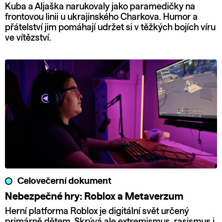
Kuba a Aljaška narukovaly jako paramedičky na
frontovou linii u ukrajinského Charkova. Humor a
přátelství jim pomáhají udržet si v těžkých bojích víru
ve vítězství.
Celovečerní dokument
Nebezpečné hry: Roblox a Metaverzum
Herní platforma Roblox je digitální svět určený
primárně dětem. Skrývá ale extremismus, rasismus i