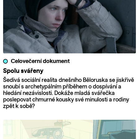
Celovečerní dokument
Spolu svářeny
Šedivá sociální realita dnešního Běloruska se jiskřivě
snoubí s archetypálním příběhem o dospívání a
hledání nezávislosti. Dokáže mladá svářečka
poslepovat chmurné kousky své minulosti a rodiny
zpět k sobě?