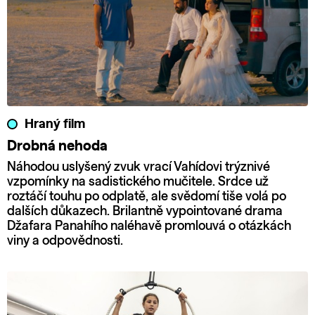
Hraný film
Drobná nehoda
Náhodou uslyšený zvuk vrací Vahídovi trýznivé
vzpomínky na sadistického mučitele. Srdce už
roztáčí touhu po odplatě, ale svědomí tiše volá po
dalších důkazech. Brilantně vypointované drama
Džafara Panahího naléhavě promlouvá o otázkách
viny a odpovědnosti.