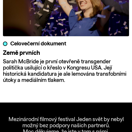
Celovečerní dokument
Země prvních
Sarah McBride je první otevřeně transgender
politička usilující o křeslo v Kongresu USA. Její
historická kandidatura je ale lemována transfobními
útoky a mediálním tlakem.
Mezinárodní filmový festival Jeden svět by nebyl
možný bez podpory našich partnerů.
Moc děkujeme, že jste v tom s námi.