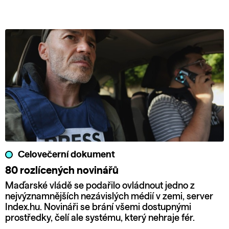
Celovečerní dokument
80 rozlícených novinářů
Maďarské vládě se podařilo ovládnout jedno z
nejvýznamnějších nezávislých médií v zemi, server
Index.hu. Novináři se brání všemi dostupnými
prostředky, čelí ale systému, který nehraje fér.