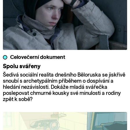
Celovečerní dokument
Spolu svářeny
Šedivá sociální realita dnešního Běloruska se jiskřivě
snoubí s archetypálním příběhem o dospívání a
hledání nezávislosti. Dokáže mladá svářečka
poslepovat chmurné kousky své minulosti a rodiny
zpět k sobě?