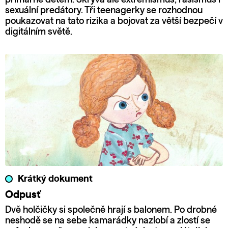
sexuální predátory. Tři teenagerky se rozhodnou
poukazovat na tato rizika a bojovat za větší bezpečí v
digitálním světě.
Krátký dokument
Odpusť
Dvě holčičky si společně hrají s balonem. Po drobné
neshodě se na sebe kamarádky nazlobí a zlostí se