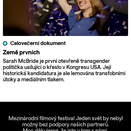
Celovečerní dokument
Země prvních
Sarah McBride je první otevřeně transgender
politička usilující o křeslo v Kongresu USA. Její
historická kandidatura je ale lemována transfobními
útoky a mediálním tlakem.
Mezinárodní filmový festival Jeden svět by nebyl
možný bez podpory našich partnerů.
Moc děkujeme, že jste v tom s námi.