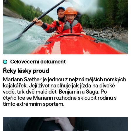
Celovečerní dokument
Řeky lásky proud
Mariann Sæther je jednou z nejznámějších norských
kajakářek. Její život naplňuje jak jízda na divoké
vodě, tak dvě malé děti Benjamin a Saga. Po
čtyřicítce se Mariann rozhodne skloubit rodinu s
tímto extrémním sportem.