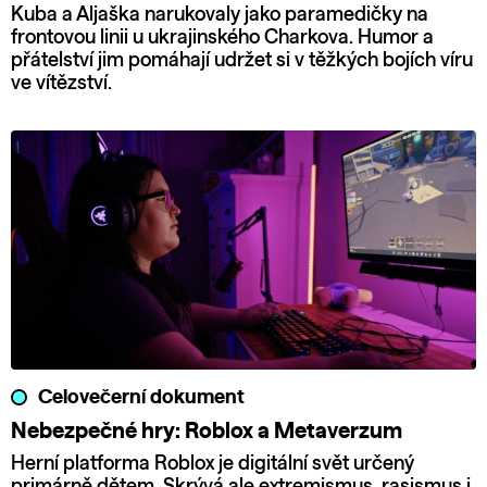
Kuba a Aljaška narukovaly jako paramedičky na
frontovou linii u ukrajinského Charkova. Humor a
přátelství jim pomáhají udržet si v těžkých bojích víru
ve vítězství.
Celovečerní dokument
Nebezpečné hry: Roblox a Metaverzum
Herní platforma Roblox je digitální svět určený
primárně dětem. Skrývá ale extremismus, rasismus i