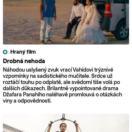
Hraný film
Drobná nehoda
Náhodou uslyšený zvuk vrací Vahídovi trýznivé
vzpomínky na sadistického mučitele. Srdce už
roztáčí touhu po odplatě, ale svědomí tiše volá po
dalších důkazech. Brilantně vypointované drama
Džafara Panahího naléhavě promlouvá o otázkách
viny a odpovědnosti.