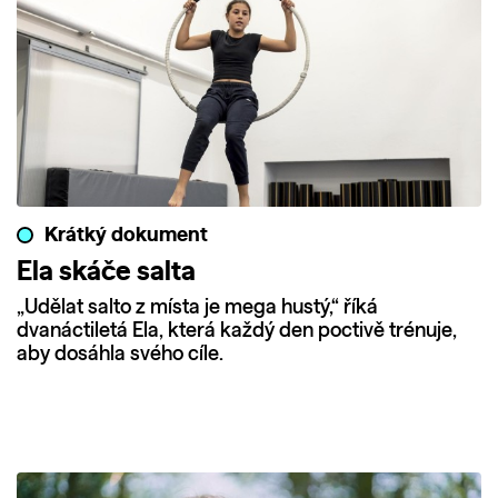
Krátký dokument
Ela skáče salta
„Udělat salto z místa je mega hustý,“ říká
dvanáctiletá Ela, která každý den poctivě trénuje,
aby dosáhla svého cíle.