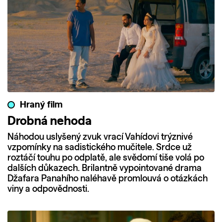
Hraný film
Drobná nehoda
Náhodou uslyšený zvuk vrací Vahídovi trýznivé
vzpomínky na sadistického mučitele. Srdce už
roztáčí touhu po odplatě, ale svědomí tiše volá po
dalších důkazech. Brilantně vypointované drama
Džafara Panahího naléhavě promlouvá o otázkách
viny a odpovědnosti.