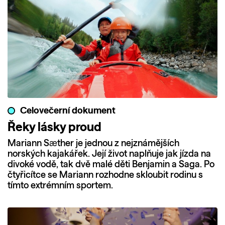
Celovečerní dokument
Řeky lásky proud
Mariann Sæther je jednou z nejznámějších
norských kajakářek. Její život naplňuje jak jízda na
divoké vodě, tak dvě malé děti Benjamin a Saga. Po
čtyřicítce se Mariann rozhodne skloubit rodinu s
tímto extrémním sportem.