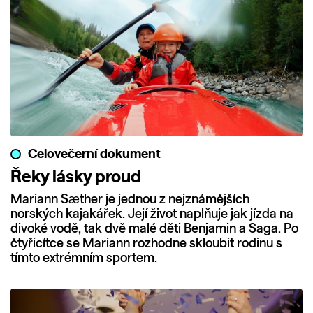
Celovečerní dokument
Řeky lásky proud
Mariann Sæther je jednou z nejznámějších
norských kajakářek. Její život naplňuje jak jízda na
divoké vodě, tak dvě malé děti Benjamin a Saga. Po
čtyřicítce se Mariann rozhodne skloubit rodinu s
tímto extrémním sportem.