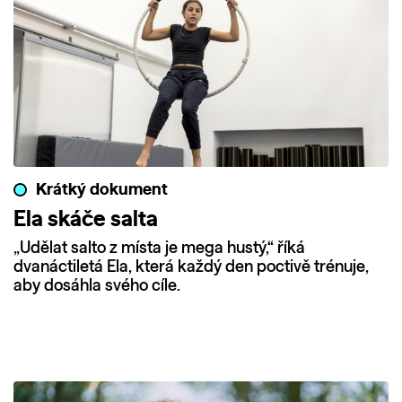
Krátký dokument
Ela skáče salta
„Udělat salto z místa je mega hustý,“ říká
dvanáctiletá Ela, která každý den poctivě trénuje,
aby dosáhla svého cíle.