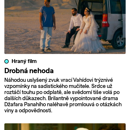
Hraný film
Drobná nehoda
Náhodou uslyšený zvuk vrací Vahídovi trýznivé
vzpomínky na sadistického mučitele. Srdce už
roztáčí touhu po odplatě, ale svědomí tiše volá po
dalších důkazech. Brilantně vypointované drama
Džafara Panahího naléhavě promlouvá o otázkách
viny a odpovědnosti.