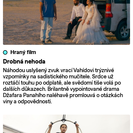
Hraný film
Drobná nehoda
Náhodou uslyšený zvuk vrací Vahídovi trýznivé
vzpomínky na sadistického mučitele. Srdce už
roztáčí touhu po odplatě, ale svědomí tiše volá po
dalších důkazech. Brilantně vypointované drama
Džafara Panahího naléhavě promlouvá o otázkách
viny a odpovědnosti.