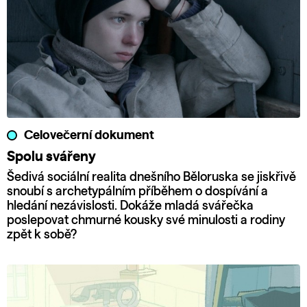
Celovečerní dokument
Spolu svářeny
Šedivá sociální realita dnešního Běloruska se jiskřivě
snoubí s archetypálním příběhem o dospívání a
hledání nezávislosti. Dokáže mladá svářečka
poslepovat chmurné kousky své minulosti a rodiny
zpět k sobě?