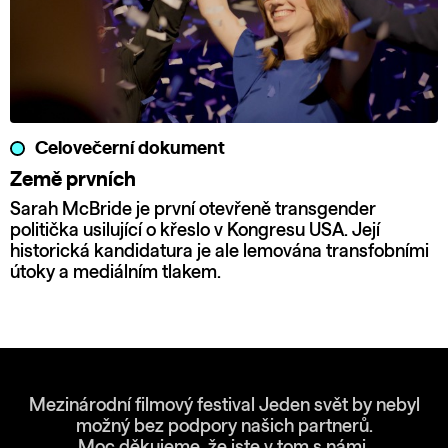
Celovečerní dokument
Země prvních
Sarah McBride je první otevřeně transgender
politička usilující o křeslo v Kongresu USA. Její
historická kandidatura je ale lemována transfobními
útoky a mediálním tlakem.
Mezinárodní filmový festival Jeden svět by nebyl
možný bez podpory našich partnerů.
Moc děkujeme, že jste v tom s námi.