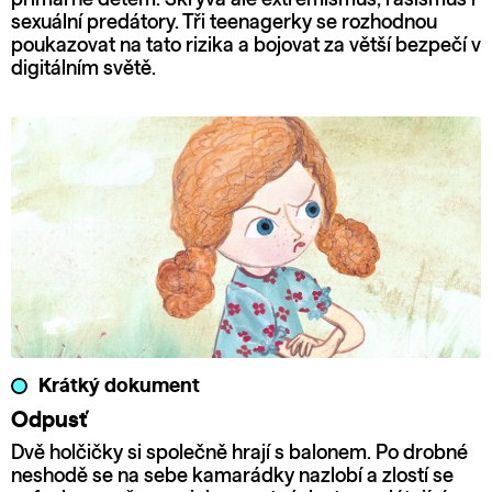
sexuální predátory. Tři teenagerky se rozhodnou
poukazovat na tato rizika a bojovat za větší bezpečí v
digitálním světě.
Krátký dokument
Odpusť
Dvě holčičky si společně hrají s balonem. Po drobné
neshodě se na sebe kamarádky nazlobí a zlostí se