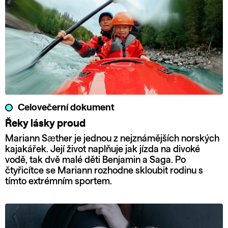
Celovečerní dokument
Řeky lásky proud
Mariann Sæther je jednou z nejznámějších norských
kajakářek. Její život naplňuje jak jízda na divoké
vodě, tak dvě malé děti Benjamin a Saga. Po
čtyřicítce se Mariann rozhodne skloubit rodinu s
tímto extrémním sportem.