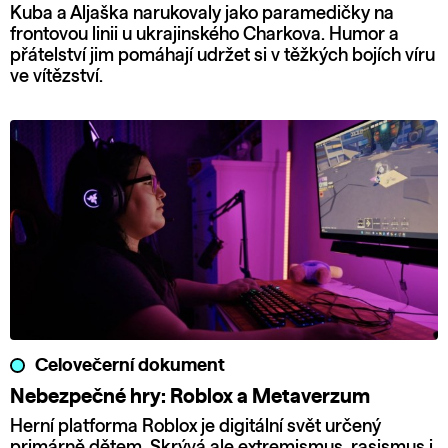
Kuba a Aljaška narukovaly jako paramedičky na
frontovou linii u ukrajinského Charkova. Humor a
přátelství jim pomáhají udržet si v těžkých bojích víru
ve vítězství.
Celovečerní dokument
Nebezpečné hry: Roblox a Metaverzum
Herní platforma Roblox je digitální svět určený
primárně dětem. Skrývá ale extremismus, rasismus i