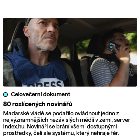
Celovečerní dokument
80 rozlícených novinářů
Maďarské vládě se podařilo ovládnout jedno z
nejvýznamnějších nezávislých médií v zemi, server
Index.hu. Novináři se brání všemi dostupnými
prostředky, čelí ale systému, který nehraje fér.