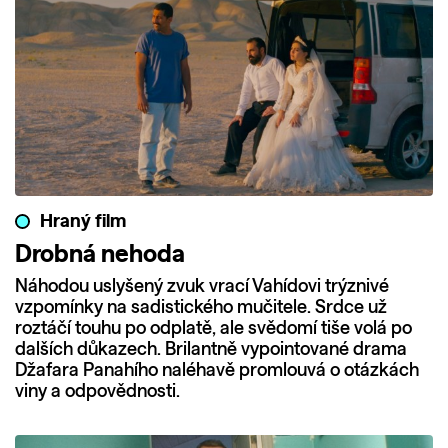
Hraný film
Drobná nehoda
Náhodou uslyšený zvuk vrací Vahídovi trýznivé
vzpomínky na sadistického mučitele. Srdce už
roztáčí touhu po odplatě, ale svědomí tiše volá po
dalších důkazech. Brilantně vypointované drama
Džafara Panahího naléhavě promlouvá o otázkách
viny a odpovědnosti.