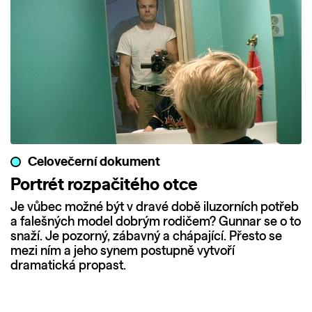
Celovečerní dokument
Portrét rozpačitého otce
Je vůbec možné být v dravé době iluzorních potřeb
a falešných model dobrým rodičem? Gunnar se o to
snaží. Je pozorný, zábavný a chápající. Přesto se
mezi ním a jeho synem postupně vytvoří
dramatická propast.