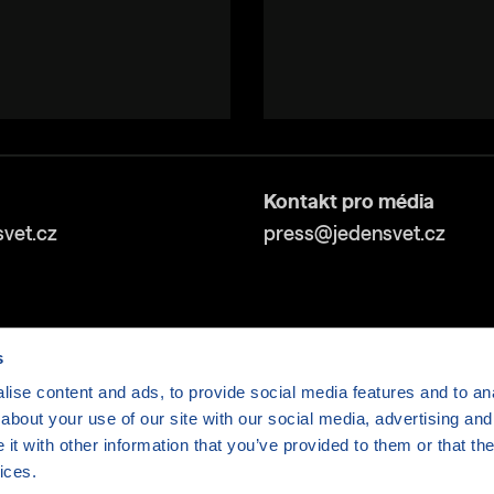
Kontakt pro média
vet.cz
press@jedensvet.cz
s
ise content and ads, to provide social media features and to anal
about your use of our site with our social media, advertising and
v tísni o.p.s., web běží v rámci bezplatného
serverhosti
t with other information that you’ve provided to them or that the
ices.