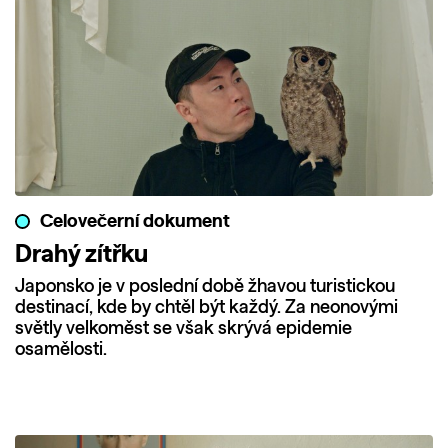
Celovečerní dokument
Drahý zítřku
Japonsko je v poslední době žhavou turistickou
destinací, kde by chtěl být každý. Za neonovými
světly velkoměst se však skrývá epidemie
osamělosti.