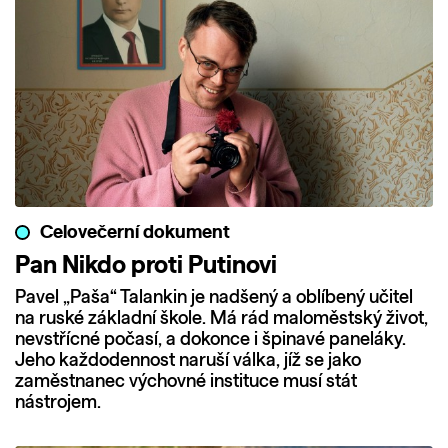
Celovečerní dokument
Pan Nikdo proti Putinovi
Pavel „Paša“ Talankin je nadšený a oblíbený učitel
na ruské základní škole. Má rád maloměstský život,
nevstřícné počasí, a dokonce i špinavé paneláky.
Jeho každodennost naruší válka, jíž se jako
zaměstnanec výchovné instituce musí stát
nástrojem.