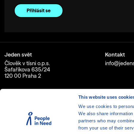
Jeden svět
Kontakt
Člověk v tísni o.p.s.
info@jedens
Šafaříkova 635/24
120 00 Praha 2
This website uses cookie
We use cookies to personal
We also share information 
Cookies
| © 1999-2026 Člověk 
partners who may combine i
from your use of their serv