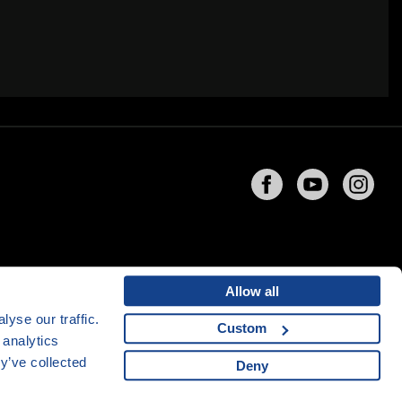
Allow all
yse our traffic.
Custom
 analytics
ng
společnosti
CZECHIA.COM
y’ve collected
Deny