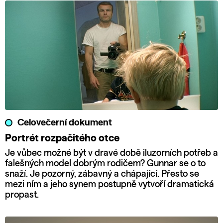
Celovečerní dokument
Portrét rozpačitého otce
Je vůbec možné být v dravé době iluzorních potřeb a
falešných model dobrým rodičem? Gunnar se o to
snaží. Je pozorný, zábavný a chápající. Přesto se
mezi ním a jeho synem postupně vytvoří dramatická
propast.