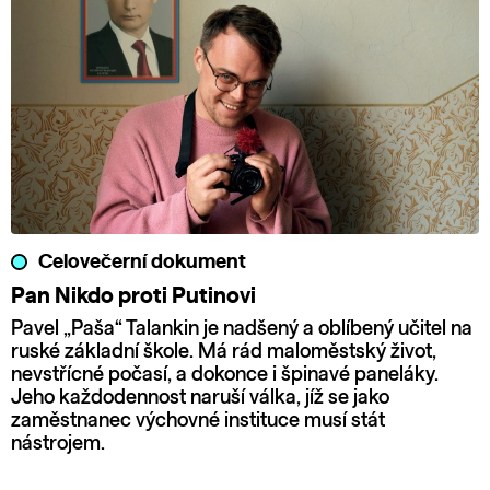
Celovečerní dokument
Pan Nikdo proti Putinovi
Pavel „Paša“ Talankin je nadšený a oblíbený učitel na
ruské základní škole. Má rád maloměstský život,
nevstřícné počasí, a dokonce i špinavé paneláky.
Jeho každodennost naruší válka, jíž se jako
zaměstnanec výchovné instituce musí stát
nástrojem.