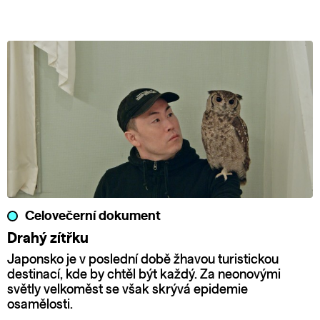
Celovečerní dokument
Drahý zítřku
Japonsko je v poslední době žhavou turistickou
destinací, kde by chtěl být každý. Za neonovými
světly velkoměst se však skrývá epidemie
osamělosti.