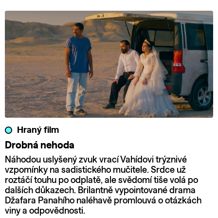
Hraný film
Drobná nehoda
Náhodou uslyšený zvuk vrací Vahídovi trýznivé
vzpomínky na sadistického mučitele. Srdce už
roztáčí touhu po odplatě, ale svědomí tiše volá po
dalších důkazech. Brilantně vypointované drama
Džafara Panahího naléhavě promlouvá o otázkách
viny a odpovědnosti.