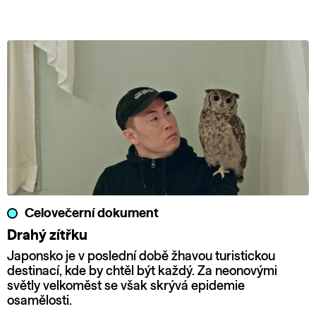
Celovečerní dokument
Drahý zítřku
Japonsko je v poslední době žhavou turistickou
destinací, kde by chtěl být každý. Za neonovými
světly velkoměst se však skrývá epidemie
osamělosti.