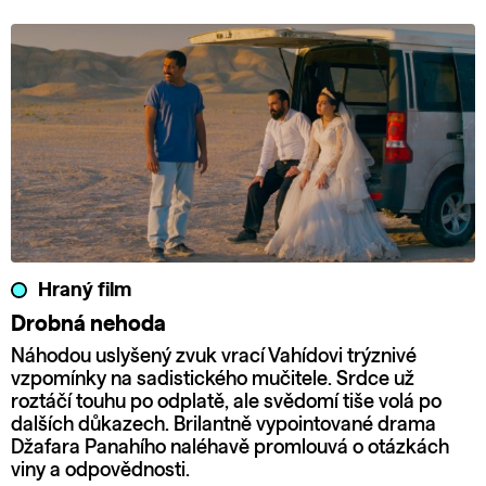
Hraný film
Drobná nehoda
Náhodou uslyšený zvuk vrací Vahídovi trýznivé
vzpomínky na sadistického mučitele. Srdce už
roztáčí touhu po odplatě, ale svědomí tiše volá po
dalších důkazech. Brilantně vypointované drama
Džafara Panahího naléhavě promlouvá o otázkách
viny a odpovědnosti.