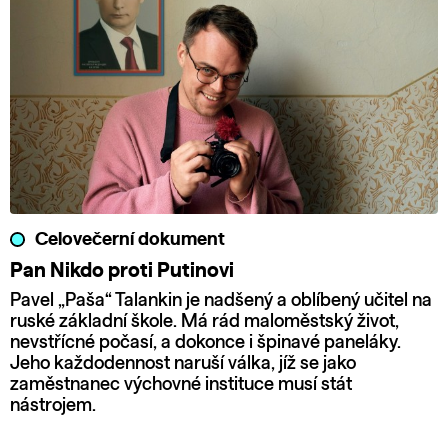
Celovečerní dokument
Pan Nikdo proti Putinovi
Pavel „Paša“ Talankin je nadšený a oblíbený učitel na
ruské základní škole. Má rád maloměstský život,
nevstřícné počasí, a dokonce i špinavé paneláky.
Jeho každodennost naruší válka, jíž se jako
zaměstnanec výchovné instituce musí stát
nástrojem.