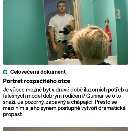
Celovečerní dokument
Portrét rozpačitého otce
Je vůbec možné být v dravé době iluzorních potřeb a
falešných model dobrým rodičem? Gunnar se o to
snaží. Je pozorný, zábavný a chápající. Přesto se
mezi ním a jeho synem postupně vytvoří dramatická
propast.