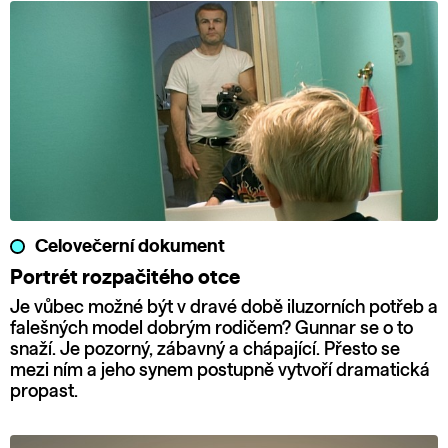
Celovečerní dokument
Portrét rozpačitého otce
Je vůbec možné být v dravé době iluzorních potřeb a
falešných model dobrým rodičem? Gunnar se o to
snaží. Je pozorný, zábavný a chápající. Přesto se
mezi ním a jeho synem postupně vytvoří dramatická
propast.