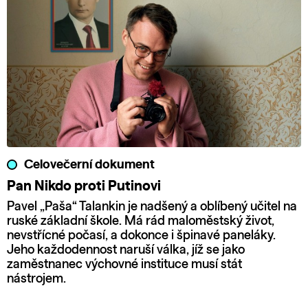
Celovečerní dokument
Pan Nikdo proti Putinovi
Pavel „Paša“ Talankin je nadšený a oblíbený učitel na
ruské základní škole. Má rád maloměstský život,
nevstřícné počasí, a dokonce i špinavé paneláky.
Jeho každodennost naruší válka, jíž se jako
zaměstnanec výchovné instituce musí stát
nástrojem.