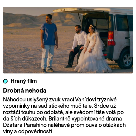
Hraný film
Drobná nehoda
Náhodou uslyšený zvuk vrací Vahídovi trýznivé
vzpomínky na sadistického mučitele. Srdce už
roztáčí touhu po odplatě, ale svědomí tiše volá po
dalších důkazech. Brilantně vypointované drama
Džafara Panahího naléhavě promlouvá o otázkách
viny a odpovědnosti.