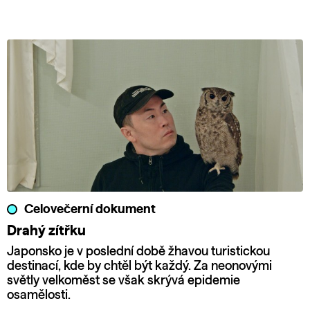
Celovečerní dokument
Drahý zítřku
Japonsko je v poslední době žhavou turistickou
destinací, kde by chtěl být každý. Za neonovými
světly velkoměst se však skrývá epidemie
osamělosti.