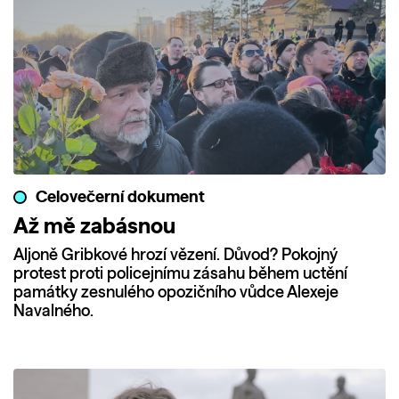
Celovečerní dokument
Až mě zabásnou
Aljoně Gribkové hrozí vězení. Důvod? Pokojný
protest proti policejnímu zásahu během uctění
památky zesnulého opozičního vůdce Alexeje
Navalného.