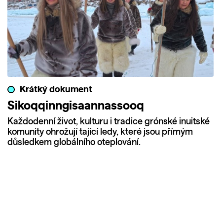
Krátký dokument
Sikoqqinngisaannassooq
Každodenní život, kulturu i tradice grónské inuitské
komunity ohrožují tající ledy, které jsou přímým
důsledkem globálního oteplování.