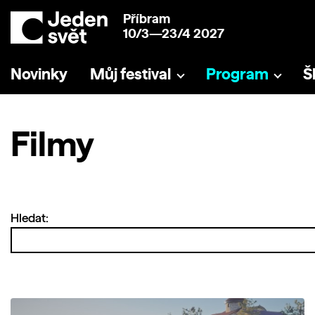
Příbram
10/3—23/4 2027
Novinky
Můj festival
Program
Š
Filmy
Hledat: