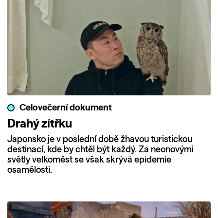
Celovečerní dokument
Drahý zítřku
Japonsko je v poslední době žhavou turistickou
destinací, kde by chtěl být každý. Za neonovými
světly velkoměst se však skrývá epidemie
osamělosti.