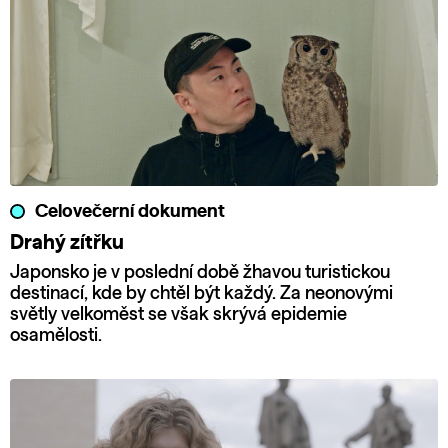
Celovečerní dokument
Drahý zítřku
Japonsko je v poslední době žhavou turistickou
destinací, kde by chtěl být každý. Za neonovými
světly velkoměst se však skrývá epidemie
osamělosti.