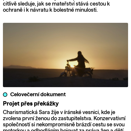
citlivě sleduje, jak se mateřství stává cestou k
ochraně i k návratu k bolestné minulosti.
Celovečerní dokument
Projet přes překážky
Charismatická Sara žije v íránské vesnici, kde je
zvolena první ženou do zastupitelstva. Konzervativní
společností si nekompromisně brázdí cestu se svou
motorkou a odhodláním bojovat za práva žen a dětí.