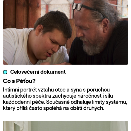
Celovečerní dokument
Co s Péťou?
Intimní portrét vztahu otce a syna s poruchou
autistického spektra zachycuje náročnost i sílu
každodenní péče. Současně odhaluje limity systému,
který příliš často spoléhá na oběti druhých.