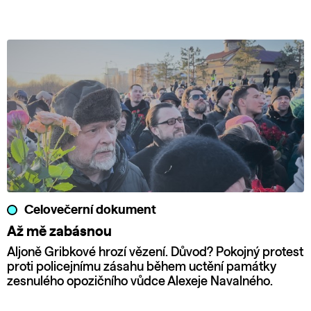
Celovečerní dokument
Až mě zabásnou
Aljoně Gribkové hrozí vězení. Důvod? Pokojný protest
proti policejnímu zásahu během uctění památky
zesnulého opozičního vůdce Alexeje Navalného.