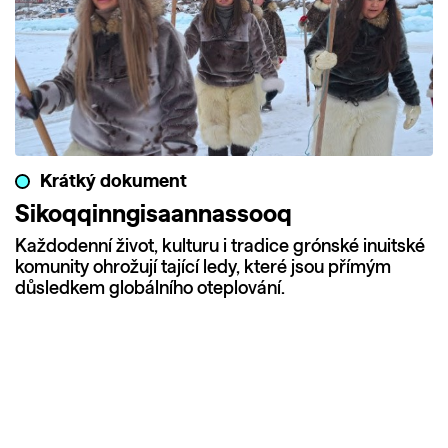
Krátký dokument
Sikoqqinngisaannassooq
Každodenní život, kulturu i tradice grónské inuitské
komunity ohrožují tající ledy, které jsou přímým
důsledkem globálního oteplování.