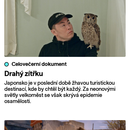
Celovečerní dokument
Drahý zítřku
Japonsko je v poslední době žhavou turistickou
destinací, kde by chtěl být každý. Za neonovými
světly velkoměst se však skrývá epidemie
osamělosti.