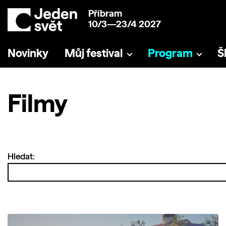
Příbram
10/3—23/4 2027
Novinky
Můj festival
Program
Š
Filmy
Hledat: