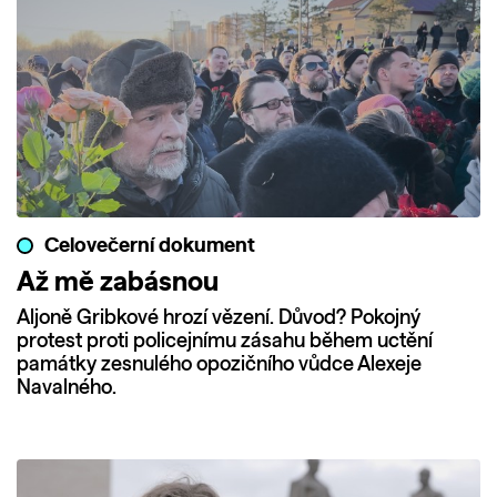
Celovečerní dokument
Až mě zabásnou
Aljoně Gribkové hrozí vězení. Důvod? Pokojný
protest proti policejnímu zásahu během uctění
památky zesnulého opozičního vůdce Alexeje
Navalného.