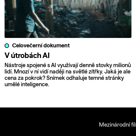
Celovečerní dokument
V útrobách AI
Nástroje spojené s AI využívají denně stovky milionů
lidí. Mnozí v ní vidí naději na světlé zítřky. Jaká je ale
cena za pokrok? Snímek odhaluje temné stránky
umělé inteligence.
Mezinárodní fi