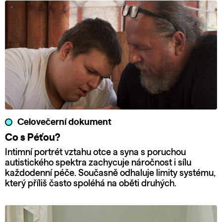
Celovečerní dokument
Co s Péťou?
Intimní portrét vztahu otce a syna s poruchou
autistického spektra zachycuje náročnost i sílu
každodenní péče. Současně odhaluje limity systému,
který příliš často spoléhá na oběti druhých.