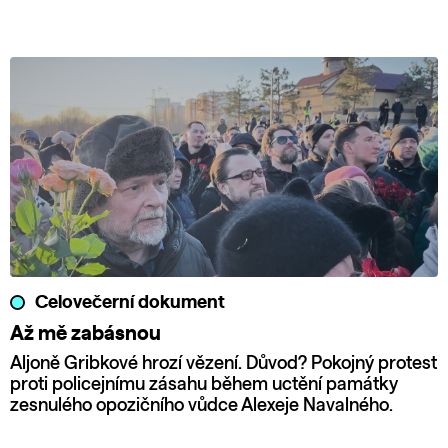
Celovečerní dokument
Až mě zabásnou
Aljoně Gribkové hrozí vězení. Důvod? Pokojný protest
proti policejnímu zásahu během uctění památky
zesnulého opozičního vůdce Alexeje Navalného.