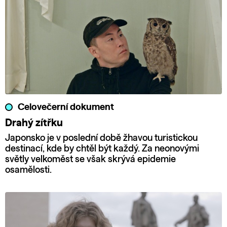
Celovečerní dokument
Drahý zítřku
Japonsko je v poslední době žhavou turistickou
destinací, kde by chtěl být každý. Za neonovými
světly velkoměst se však skrývá epidemie
osamělosti.