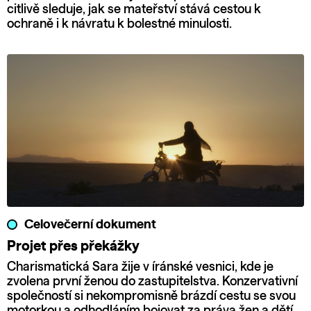
citlivě sleduje, jak se mateřství stává cestou k
ochraně i k návratu k bolestné minulosti.
Celovečerní dokument
Projet přes překážky
Charismatická Sara žije v íránské vesnici, kde je
zvolena první ženou do zastupitelstva. Konzervativní
společností si nekompromisně brázdí cestu se svou
motorkou a odhodláním bojovat za práva žen a dětí.