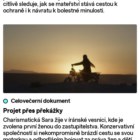
citlivě sleduje, jak se mateřství stává cestou k
ochraně i k návratu k bolestné minulosti.
Celovečerní dokument
Projet přes překážky
Charismatická Sara žije v íránské vesnici, kde je
zvolena první ženou do zastupitelstva. Konzervativní
společností si nekompromisně brázdí cestu se svou
motorkou a odhodláním bojovat za práva žen a dětí.