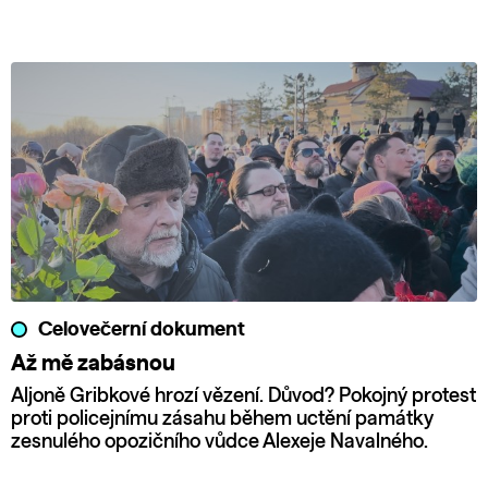
Celovečerní dokument
Až mě zabásnou
Aljoně Gribkové hrozí vězení. Důvod? Pokojný protest
proti policejnímu zásahu během uctění památky
zesnulého opozičního vůdce Alexeje Navalného.