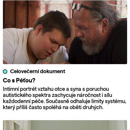
Celovečerní dokument
Co s Péťou?
Intimní portrét vztahu otce a syna s poruchou
autistického spektra zachycuje náročnost i sílu
každodenní péče. Současně odhaluje limity systému,
který příliš často spoléhá na oběti druhých.