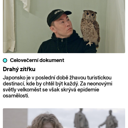
Celovečerní dokument
Drahý zítřku
Japonsko je v poslední době žhavou turistickou
destinací, kde by chtěl být každý. Za neonovými
světly velkoměst se však skrývá epidemie
osamělosti.