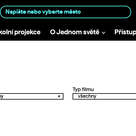
kolní projekce
O Jednom světě
Přístu
Typ filmu