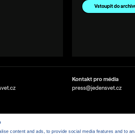
Vstoupit do archiv
Kontakt pro média
vet.cz
press@jedensvet.cz
s
ise content and ads, to provide social media features and to anal