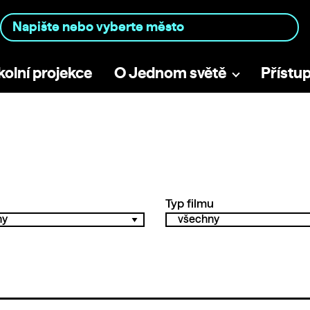
kolní projekce
O Jednom světě
Přístu
Typ filmu