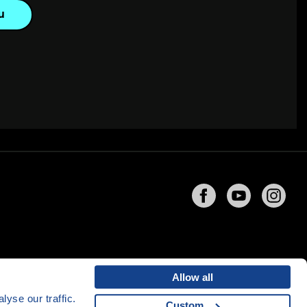
u
Allow all
yse our traffic.
Custom