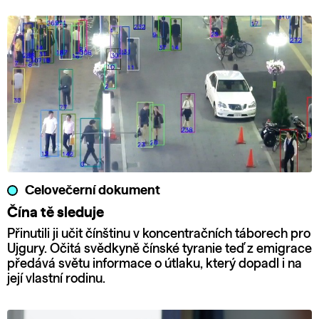
Celovečerní dokument
Čína tě sleduje
Přinutili ji učit čínštinu v koncentračních táborech pro
Ujgury. Očitá svědkyně čínské tyranie teď z emigrace
předává světu informace o útlaku, který dopadl i na
její vlastní rodinu.