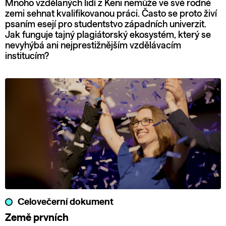
Mnoho vzdělaných lidí z Keni nemůže ve své rodné
zemi sehnat kvalifikovanou práci. Často se proto živí
psaním esejí pro studentstvo západních univerzit.
Jak funguje tajný plagiátorský ekosystém, který se
nevyhýbá ani nejprestižnějším vzdělávacím
institucím?
Celovečerní dokument
Země prvních