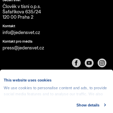
Jeden svět
Člověk v tísni o.p.s.
Šafaříkova 635/24
120 00 Praha 2
Kontakt
info@jedensvet.cz
Kontakt pro média
press@jedensvet.cz
This website uses cookies
We use cookies to personalise content and ads, to provide
Cookies
| © 1999-2026 Člověk v tísni o.p.s., web běží
social media features and to analyse our traffic. We also
v rámci bezplatného
serverhosting
společnosti
share information about your use of our site with our social
CZECHIA.COM
Show details
media, advertising and analytics partners who may
combine it with other information that you’ve provided to