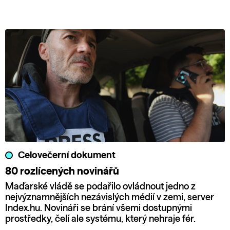
Celovečerní dokument
80 rozlícených novinářů
Maďarské vládě se podařilo ovládnout jedno z
nejvýznamnějších nezávislých médií v zemi, server
Index.hu. Novináři se brání všemi dostupnými
prostředky, čelí ale systému, který nehraje fér.