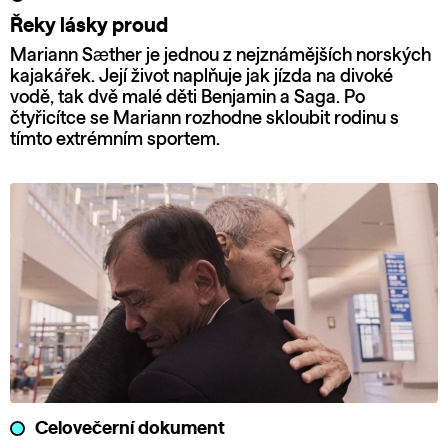
Řeky lásky proud
Mariann Sæther je jednou z nejznámějších norských
kajakářek. Její život naplňuje jak jízda na divoké
vodě, tak dvě malé děti Benjamin a Saga. Po
čtyřicítce se Mariann rozhodne skloubit rodinu s
tímto extrémním sportem.
Celovečerní dokument