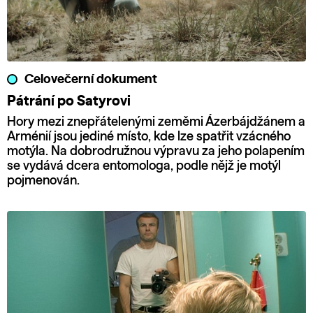
Celovečerní dokument
Pátrání po Satyrovi
Hory mezi znepřátelenými zeměmi Ázerbájdžánem a
Arménií jsou jediné místo, kde lze spatřit vzácného
motýla. Na dobrodružnou výpravu za jeho polapením
se vydává dcera entomologa, podle nějž je motýl
pojmenován.