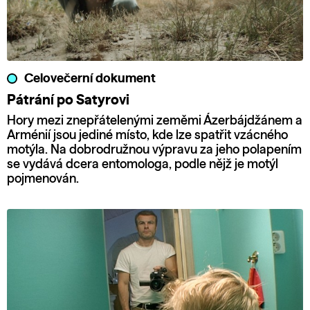
Celovečerní dokument
Pátrání po Satyrovi
Hory mezi znepřátelenými zeměmi Ázerbájdžánem a
Arménií jsou jediné místo, kde lze spatřit vzácného
motýla. Na dobrodružnou výpravu za jeho polapením
se vydává dcera entomologa, podle nějž je motýl
pojmenován.