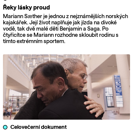
Řeky lásky proud
Mariann Sæther je jednou z nejznámějších norských
kajakářek. Její život naplňuje jak jízda na divoké
vodě, tak dvě malé děti Benjamin a Saga. Po
čtyřicítce se Mariann rozhodne skloubit rodinu s
tímto extrémním sportem.
Celovečerní dokument