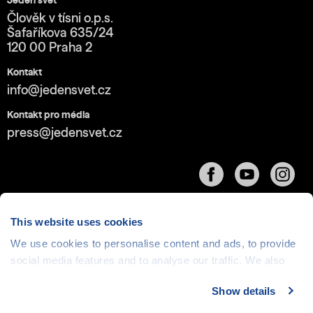
Jeden svět
Člověk v tísni o.p.s.
Šafaříkova 635/24
120 00 Praha 2
Kontakt
info@jedensvet.cz
Kontakt pro média
press@jedensvet.cz
This website uses cookies
We use cookies to personalise content and ads, to provide
Cookies
| © 1999-2026 Člověk v tísni o.p.s., web běží
social media features and to analyse our traffic. We also
v rámci bezplatného
serverhosting
společnosti
share information about your use of our site with our social
CZECHIA.COM
Show details
media, advertising and analytics partners who may
combine it with other information that you’ve provided to