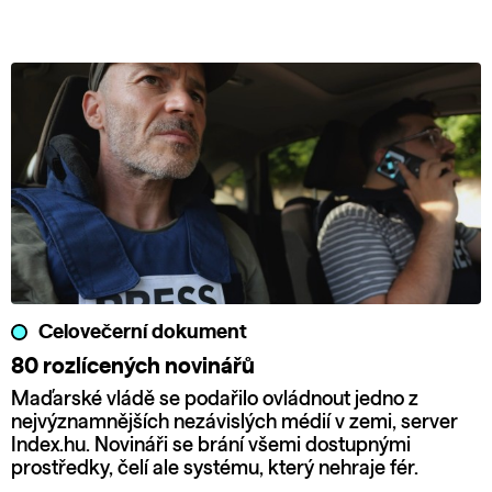
Celovečerní dokument
80 rozlícených novinářů
Maďarské vládě se podařilo ovládnout jedno z
nejvýznamnějších nezávislých médií v zemi, server
Index.hu. Novináři se brání všemi dostupnými
prostředky, čelí ale systému, který nehraje fér.