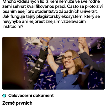
Mnoho vzdělaných lidí z Keni nemůže ve své rodné
zemi sehnat kvalifikovanou práci. Často se proto živí
psaním esejí pro studentstvo západních univerzit.
Jak funguje tajný plagiátorský ekosystém, který se
nevyhýbá ani nejprestižnějším vzdělávacím
institucím?
Celovečerní dokument
Země prvních