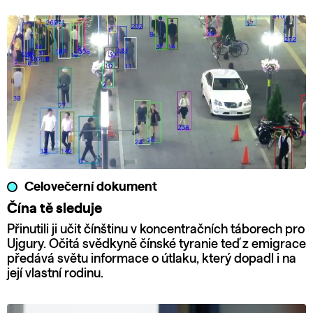
Celovečerní dokument
Čína tě sleduje
Přinutili ji učit čínštinu v koncentračních táborech pro
Ujgury. Očitá svědkyně čínské tyranie teď z emigrace
předává světu informace o útlaku, který dopadl i na
její vlastní rodinu.