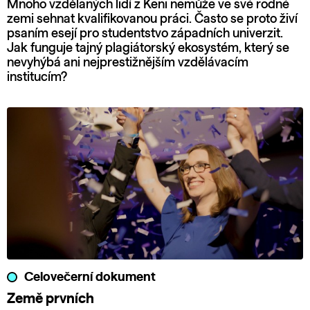
Mnoho vzdělaných lidí z Keni nemůže ve své rodné
zemi sehnat kvalifikovanou práci. Často se proto živí
psaním esejí pro studentstvo západních univerzit.
Jak funguje tajný plagiátorský ekosystém, který se
nevyhýbá ani nejprestižnějším vzdělávacím
institucím?
Celovečerní dokument
Země prvních