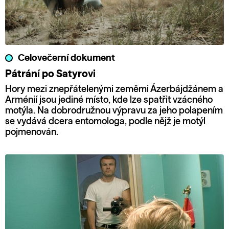
Celovečerní dokument
Pátrání po Satyrovi
Hory mezi znepřátelenými zeměmi Ázerbájdžánem a
Arménií jsou jediné místo, kde lze spatřit vzácného
motýla. Na dobrodružnou výpravu za jeho polapením
se vydává dcera entomologa, podle nějž je motýl
pojmenován.