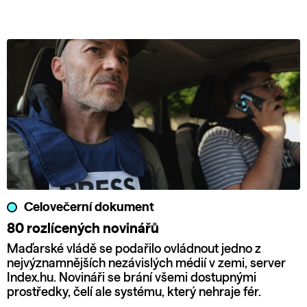
Celovečerní dokument
80 rozlícených novinářů
Maďarské vládě se podařilo ovládnout jedno z
nejvýznamnějších nezávislých médií v zemi, server
Index.hu. Novináři se brání všemi dostupnými
prostředky, čelí ale systému, který nehraje fér.