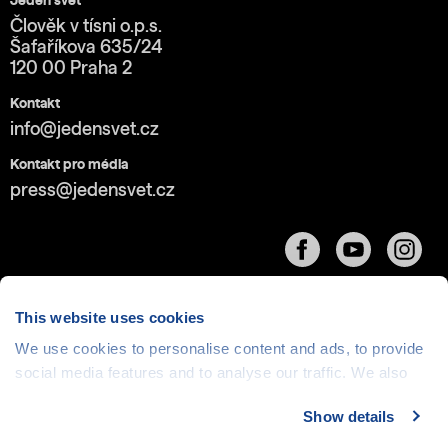
Jeden svět
Člověk v tísni o.p.s.
Šafaříkova 635/24
120 00 Praha 2
Kontakt
info@jedensvet.cz
Kontakt pro média
press@jedensvet.cz
This website uses cookies
We use cookies to personalise content and ads, to provide
Cookies
| © 1999-2026 Člověk v tísni o.p.s., web běží
social media features and to analyse our traffic. We also
v rámci bezplatného
serverhosting
společnosti
share information about your use of our site with our social
CZECHIA.COM
Show details
media, advertising and analytics partners who may
combine it with other information that you’ve provided to