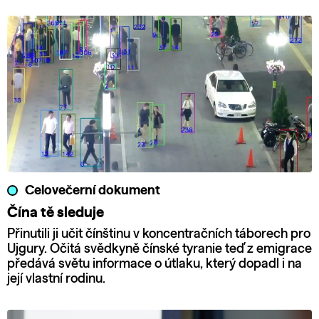
Celovečerní dokument
Čína tě sleduje
Přinutili ji učit čínštinu v koncentračních táborech pro
Ujgury. Očitá svědkyně čínské tyranie teď z emigrace
předává světu informace o útlaku, který dopadl i na
její vlastní rodinu.