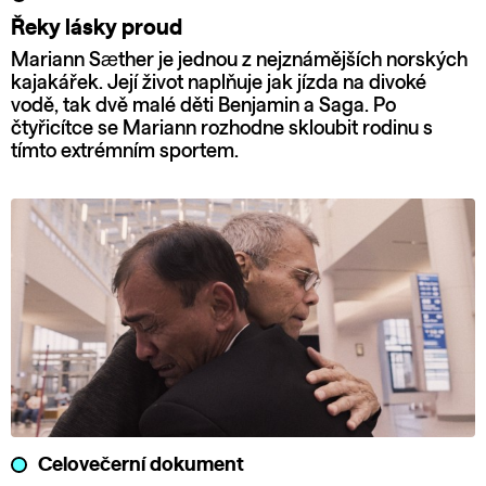
Řeky lásky proud
Mariann Sæther je jednou z nejznámějších norských
kajakářek. Její život naplňuje jak jízda na divoké
vodě, tak dvě malé děti Benjamin a Saga. Po
čtyřicítce se Mariann rozhodne skloubit rodinu s
tímto extrémním sportem.
Celovečerní dokument