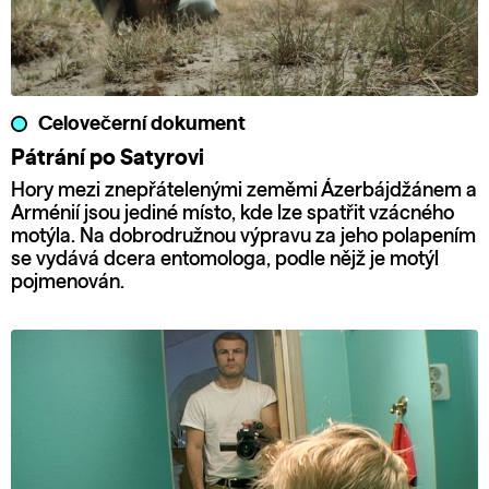
Celovečerní dokument
Pátrání po Satyrovi
Hory mezi znepřátelenými zeměmi Ázerbájdžánem a
Arménií jsou jediné místo, kde lze spatřit vzácného
motýla. Na dobrodružnou výpravu za jeho polapením
se vydává dcera entomologa, podle nějž je motýl
pojmenován.