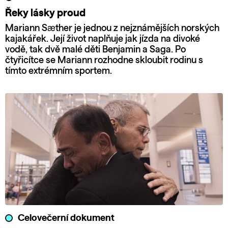
Řeky lásky proud
Mariann Sæther je jednou z nejznámějších norských
kajakářek. Její život naplňuje jak jízda na divoké
vodě, tak dvě malé děti Benjamin a Saga. Po
čtyřicítce se Mariann rozhodne skloubit rodinu s
tímto extrémním sportem.
Celovečerní dokument