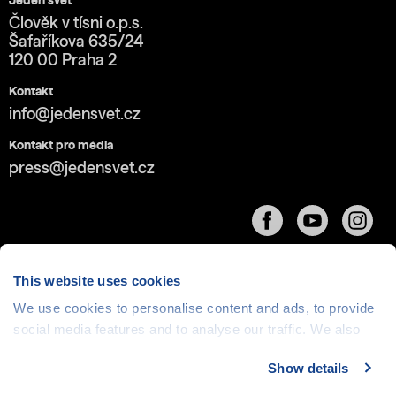
Jeden svět
Člověk v tísni o.p.s.
Šafaříkova 635/24
120 00 Praha 2
Kontakt
info@jedensvet.cz
Kontakt pro média
press@jedensvet.cz
This website uses cookies
We use cookies to personalise content and ads, to provide
Cookies
| © 1999-2026 Člověk v tísni o.p.s., web běží
social media features and to analyse our traffic. We also
v rámci bezplatného
serverhosting
společnosti
share information about your use of our site with our social
CZECHIA.COM
Show details
media, advertising and analytics partners who may
combine it with other information that you’ve provided to