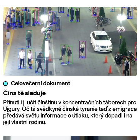
Celovečerní dokument
Čína tě sleduje
Přinutili ji učit čínštinu v koncentračních táborech pro
Ujgury. Očitá svědkyně čínské tyranie teď z emigrace
předává světu informace o útlaku, který dopadl i na
její vlastní rodinu.