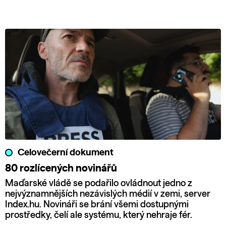
Celovečerní dokument
80 rozlícených novinářů
Maďarské vládě se podařilo ovládnout jedno z
nejvýznamnějších nezávislých médií v zemi, server
Index.hu. Novináři se brání všemi dostupnými
prostředky, čelí ale systému, který nehraje fér.