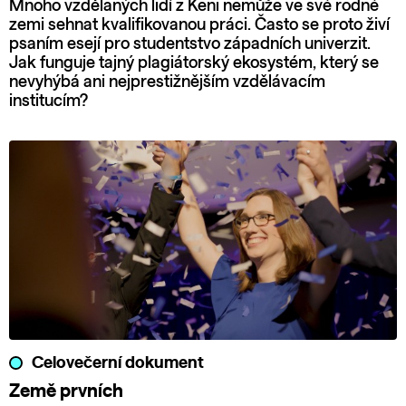
Mnoho vzdělaných lidí z Keni nemůže ve své rodné
zemi sehnat kvalifikovanou práci. Často se proto živí
psaním esejí pro studentstvo západních univerzit.
Jak funguje tajný plagiátorský ekosystém, který se
nevyhýbá ani nejprestižnějším vzdělávacím
institucím?
Celovečerní dokument
Země prvních