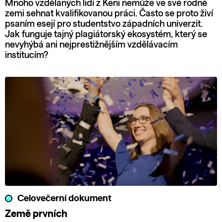
Mnoho vzdělaných lidí z Keni nemůže ve své rodné
zemi sehnat kvalifikovanou práci. Často se proto živí
psaním esejí pro studentstvo západních univerzit.
Jak funguje tajný plagiátorský ekosystém, který se
nevyhýbá ani nejprestižnějším vzdělávacím
institucím?
Celovečerní dokument
Země prvních