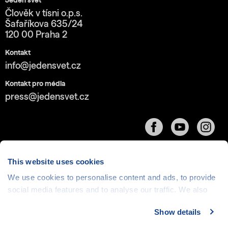
Jeden svět
Člověk v tísni o.p.s.
Šafaříkova 635/24
120 00 Praha 2
Kontakt
info@jedensvet.cz
Kontakt pro média
press@jedensvet.cz
This website uses cookies
We use cookies to personalise content and ads, to provide
Cookies
| © 1999-2026 Člověk v tísni o.p.s., web běží
social media features and to analyse our traffic. We also
v rámci bezplatného
serverhosting
společnosti
share information about your use of our site with our social
CZECHIA.COM
Show details
media, advertising and analytics partners who may
combine it with other information that you’ve provided to