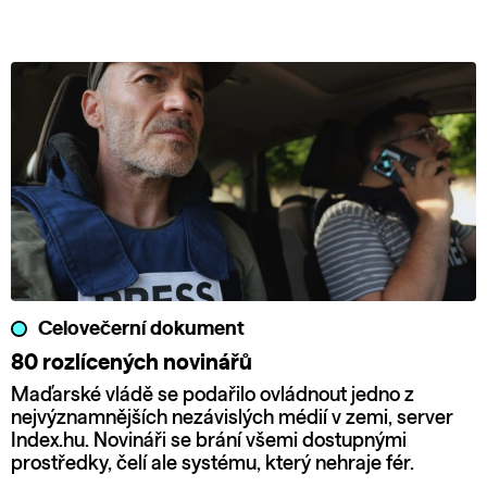
Celovečerní dokument
80 rozlícených novinářů
Maďarské vládě se podařilo ovládnout jedno z
nejvýznamnějších nezávislých médií v zemi, server
Index.hu. Novináři se brání všemi dostupnými
prostředky, čelí ale systému, který nehraje fér.