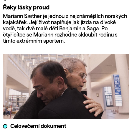
Řeky lásky proud
Mariann Sæther je jednou z nejznámějších norských
kajakářek. Její život naplňuje jak jízda na divoké
vodě, tak dvě malé děti Benjamin a Saga. Po
čtyřicítce se Mariann rozhodne skloubit rodinu s
tímto extrémním sportem.
Celovečerní dokument