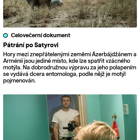
Celovečerní dokument
Pátrání po Satyrovi
Hory mezi znepřátelenými zeměmi Ázerbájdžánem a
Arménií jsou jediné místo, kde lze spatřit vzácného
motýla. Na dobrodružnou výpravu za jeho polapením
se vydává dcera entomologa, podle nějž je motýl
pojmenován.