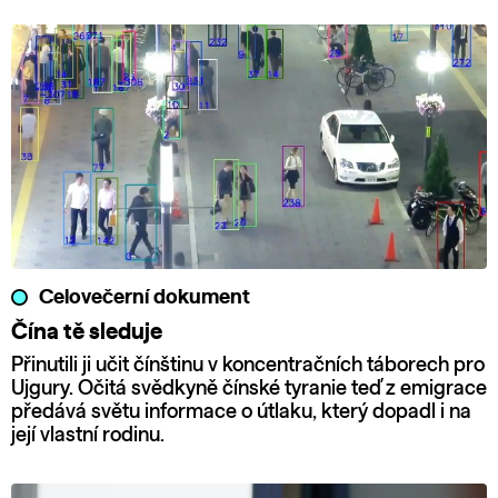
Celovečerní dokument
Čína tě sleduje
Přinutili ji učit čínštinu v koncentračních táborech pro
Ujgury. Očitá svědkyně čínské tyranie teď z emigrace
předává světu informace o útlaku, který dopadl i na
její vlastní rodinu.