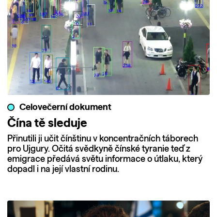
Celovečerní dokument
Čína tě sleduje
Přinutili ji učit čínštinu v koncentračních táborech
pro Ujgury. Očitá svědkyně čínské tyranie teď z
emigrace předává světu informace o útlaku, který
dopadl i na její vlastní rodinu.