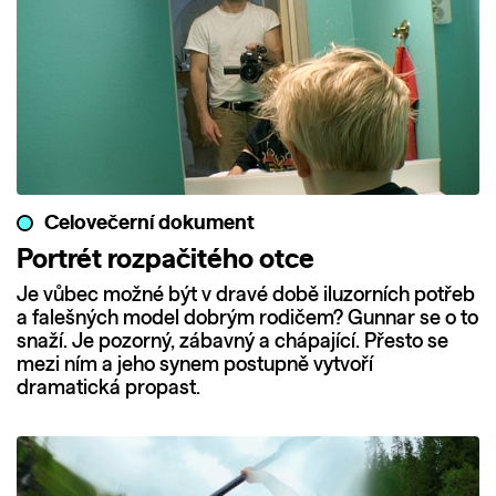
Celovečerní dokument
Portrét rozpačitého otce
Je vůbec možné být v dravé době iluzorních potřeb
a falešných model dobrým rodičem? Gunnar se o to
snaží. Je pozorný, zábavný a chápající. Přesto se
mezi ním a jeho synem postupně vytvoří
dramatická propast.