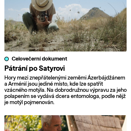
Celovečerní dokument
Pátrání po Satyrovi
Hory mezi znepřátelenými zeměmi Ázerbájdžánem
a Arménií jsou jediné místo, kde lze spatřit
vzácného motýla. Na dobrodružnou výpravu za jeho
polapením se vydává dcera entomologa, podle nějž
je motýl pojmenován.