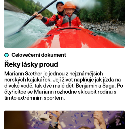
Celovečerní dokument
Řeky lásky proud
Mariann Sæther je jednou z nejznámějších
norských kajakářek. Její život naplňuje jak jízda na
divoké vodě, tak dvě malé děti Benjamin a Saga. Po
čtyřicítce se Mariann rozhodne skloubit rodinu s
tímto extrémním sportem.