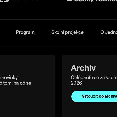
Program
Školní projekce
O Jedn
Archiv
 novinky.
Ohlédněte se za všem
o tom, na co se
2026
Vstoupit do archiv