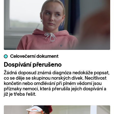
Celovečerní dokument
Dospívání přerušeno
Žádná doposud známá diagnóza nedokáže popsat,
co se děje se skupinou norských dívek. Necitlivost
končetin nebo omdlévání při plném vědomí jsou
příznaky nemoci, která přerušila jejich dospívání a
již je třeba řešit.