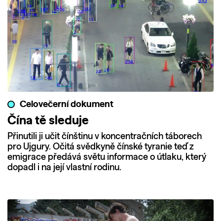
Celovečerní dokument
Čína tě sleduje
Přinutili ji učit čínštinu v koncentračních táborech
pro Ujgury. Očitá svědkyně čínské tyranie teď z
emigrace předává světu informace o útlaku, který
dopadl i na její vlastní rodinu.