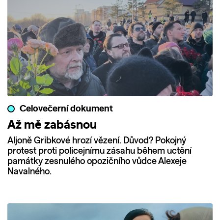
Celovečerní dokument
Až mě zabásnou
Aljoně Gribkové hrozí vězení. Důvod? Pokojný
protest proti policejnímu zásahu během uctění
památky zesnulého opozičního vůdce Alexeje
Navalného.