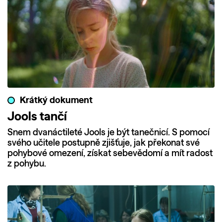
Krátký dokument
Jools tančí
Snem dvanáctileté Jools je být tanečnicí. S pomocí
svého učitele postupně zjišťuje, jak překonat své
pohybové omezení, získat sebevědomí a mít radost
z pohybu.