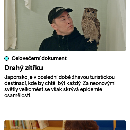
Celovečerní dokument
Drahý zítřku
Japonsko je v poslední době žhavou turistickou
destinací, kde by chtěl být každý. Za neonovými
světly velkoměst se však skrývá epidemie
osamělosti.