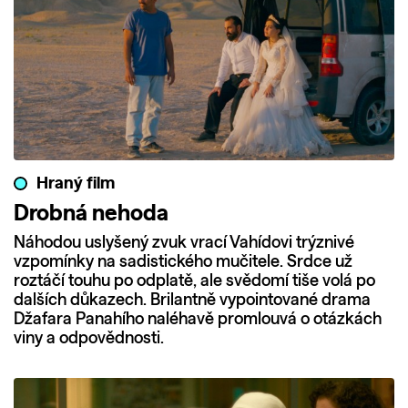
Hraný film
Drobná nehoda
Náhodou uslyšený zvuk vrací Vahídovi trýznivé
vzpomínky na sadistického mučitele. Srdce už
roztáčí touhu po odplatě, ale svědomí tiše volá po
dalších důkazech. Brilantně vypointované drama
Džafara Panahího naléhavě promlouvá o otázkách
viny a odpovědnosti.