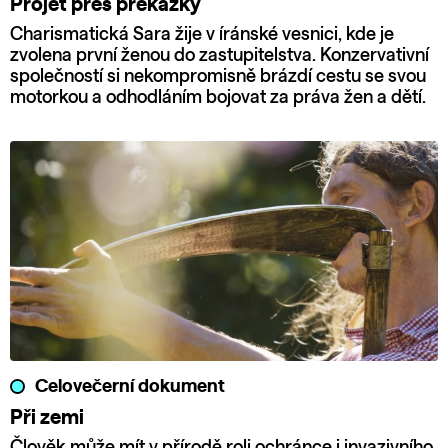
Projet přes překážky
Charismatická Sara žije v íránské vesnici, kde je
zvolena první ženou do zastupitelstva. Konzervativní
společností si nekompromisně brázdí cestu se svou
motorkou a odhodláním bojovat za práva žen a dětí.
Celovečerní dokument
Při zemi
Člověk může mít v přírodě roli ochránce i invazivního