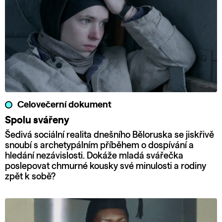
Celovečerní dokument
Spolu svářeny
Šedivá sociální realita dnešního Běloruska se jiskřivě
snoubí s archetypálním příběhem o dospívání a
hledání nezávislosti. Dokáže mladá svářečka
poslepovat chmurné kousky své minulosti a rodiny
zpět k sobě?