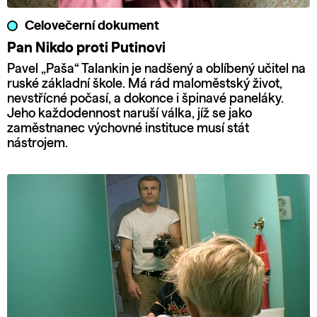
Celovečerní dokument
Pan Nikdo proti Putinovi
Pavel „Paša“ Talankin je nadšený a oblíbený učitel na
ruské základní škole. Má rád maloměstský život,
nevstřícné počasí, a dokonce i špinavé paneláky.
Jeho každodennost naruší válka, jíž se jako
zaměstnanec výchovné instituce musí stát
nástrojem.