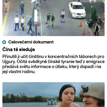
Celovečerní dokument
Čína tě sleduje
Přinutili ji učit čínštinu v koncentračních táborech pro
Ujgury. Očitá svědkyně čínské tyranie teď z emigrace
předává světu informace o útlaku, který dopadl i na
její vlastní rodinu.