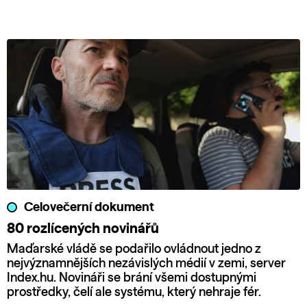
Celovečerní dokument
80 rozlícených novinářů
Maďarské vládě se podařilo ovládnout jedno z
nejvýznamnějších nezávislých médií v zemi, server
Index.hu. Novináři se brání všemi dostupnými
prostředky, čelí ale systému, který nehraje fér.