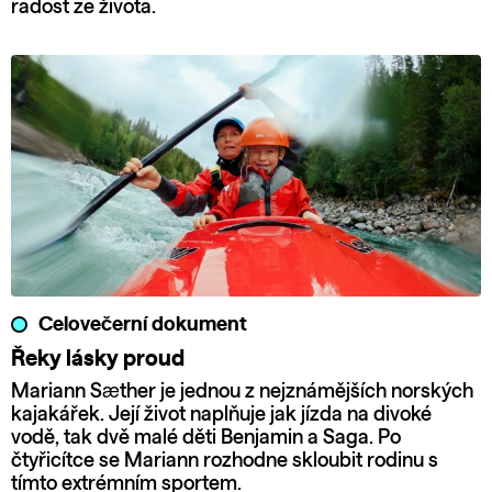
radost ze života.
Celovečerní dokument
Řeky lásky proud
Mariann Sæther je jednou z nejznámějších norských
kajakářek. Její život naplňuje jak jízda na divoké
vodě, tak dvě malé děti Benjamin a Saga. Po
čtyřicítce se Mariann rozhodne skloubit rodinu s
tímto extrémním sportem.