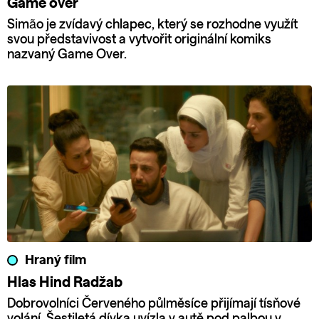
Game over
Simão je zvídavý chlapec, který se rozhodne využít
svou představivost a vytvořit originální komiks
nazvaný Game Over.
Hraný film
Hlas Hind Radžab
Dobrovolníci Červeného půlměsíce přijímají tísňové
volání. Šestiletá dívka uvízla v autě pod palbou v