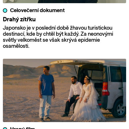
Celovečerní dokument
Drahý zítřku
Japonsko je v poslední době žhavou turistickou
destinací, kde by chtěl být každý. Za neonovými
světly velkoměst se však skrývá epidemie
osamělosti.