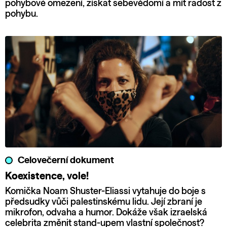
pohybové omezení, získat sebevědomí a mít radost z
pohybu.
Celovečerní dokument
Koexistence, vole!
Komička Noam Shuster-Eliassi vytahuje do boje s
předsudky vůči palestinskému lidu. Její zbraní je
mikrofon, odvaha a humor. Dokáže však izraelská
celebrita změnit stand-upem vlastní společnost?