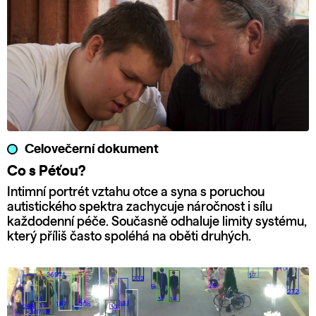
Celovečerní dokument
Co s Péťou?
Intimní portrét vztahu otce a syna s poruchou
autistického spektra zachycuje náročnost i sílu
každodenní péče. Současně odhaluje limity systému,
který příliš často spoléhá na oběti druhých.