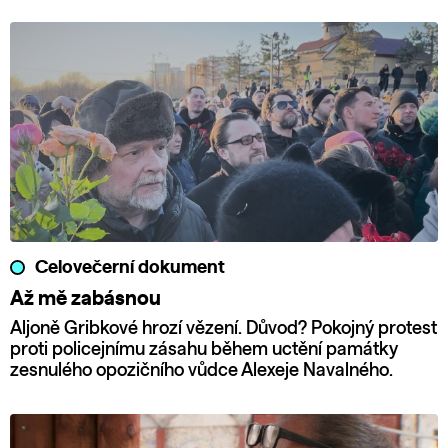
Celovečerní dokument
Až mě zabásnou
Aljoně Gribkové hrozí vězení. Důvod? Pokojný protest
proti policejnímu zásahu během uctění památky
zesnulého opozičního vůdce Alexeje Navalného.