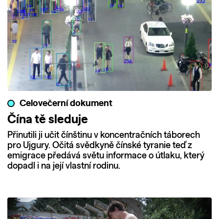
Celovečerní dokument
Čína tě sleduje
Přinutili ji učit čínštinu v koncentračních táborech
pro Ujgury. Očitá svědkyně čínské tyranie teď z
emigrace předává světu informace o útlaku, který
dopadl i na její vlastní rodinu.