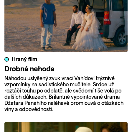
Hraný film
Drobná nehoda
Náhodou uslyšený zvuk vrací Vahídovi trýznivé
vzpomínky na sadistického mučitele. Srdce už
roztáčí touhu po odplatě, ale svědomí tiše volá po
dalších důkazech. Brilantně vypointované drama
Džafara Panahího naléhavě promlouvá o otázkách
viny a odpovědnosti.