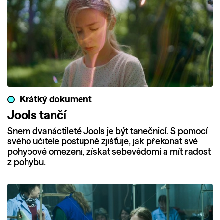
Krátký dokument
Jools tančí
Snem dvanáctileté Jools je být tanečnicí. S pomocí
svého učitele postupně zjišťuje, jak překonat své
pohybové omezení, získat sebevědomí a mít radost
z pohybu.