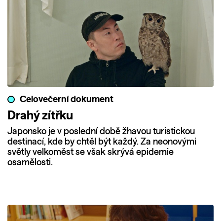
Celovečerní dokument
Drahý zítřku
Japonsko je v poslední době žhavou turistickou
destinací, kde by chtěl být každý. Za neonovými
světly velkoměst se však skrývá epidemie
osamělosti.