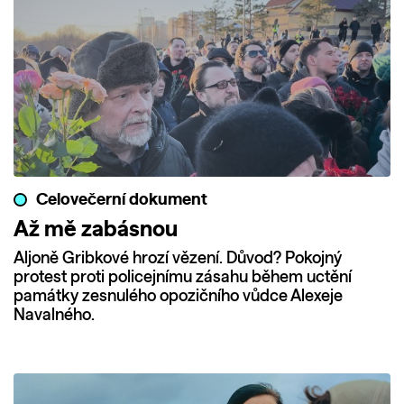
Celovečerní dokument
Až mě zabásnou
Aljoně Gribkové hrozí vězení. Důvod? Pokojný
protest proti policejnímu zásahu během uctění
památky zesnulého opozičního vůdce Alexeje
Navalného.