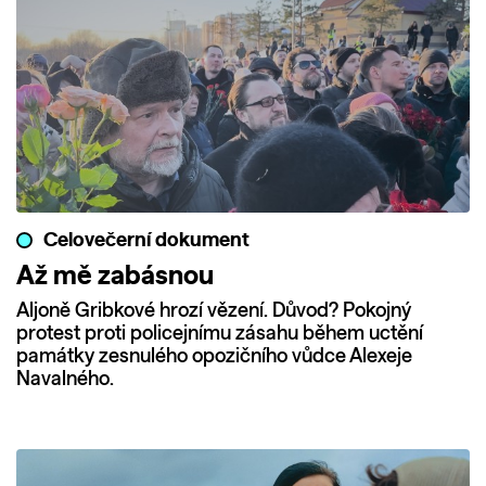
Celovečerní dokument
Až mě zabásnou
Aljoně Gribkové hrozí vězení. Důvod? Pokojný
protest proti policejnímu zásahu během uctění
památky zesnulého opozičního vůdce Alexeje
Navalného.