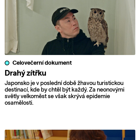
Celovečerní dokument
Drahý zítřku
Japonsko je v poslední době žhavou turistickou
destinací, kde by chtěl být každý. Za neonovými
světly velkoměst se však skrývá epidemie
osamělosti.