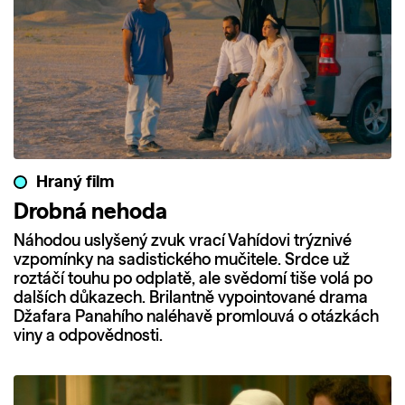
Hraný film
Drobná nehoda
Náhodou uslyšený zvuk vrací Vahídovi trýznivé
vzpomínky na sadistického mučitele. Srdce už
roztáčí touhu po odplatě, ale svědomí tiše volá po
dalších důkazech. Brilantně vypointované drama
Džafara Panahího naléhavě promlouvá o otázkách
viny a odpovědnosti.