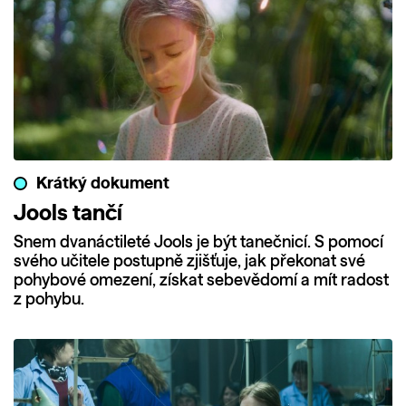
Krátký dokument
Jools tančí
Snem dvanáctileté Jools je být tanečnicí. S pomocí
svého učitele postupně zjišťuje, jak překonat své
pohybové omezení, získat sebevědomí a mít radost
z pohybu.