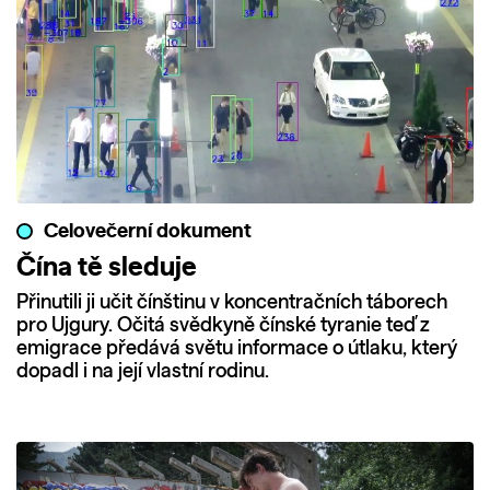
Celovečerní dokument
Čína tě sleduje
Přinutili ji učit čínštinu v koncentračních táborech
pro Ujgury. Očitá svědkyně čínské tyranie teď z
emigrace předává světu informace o útlaku, který
dopadl i na její vlastní rodinu.