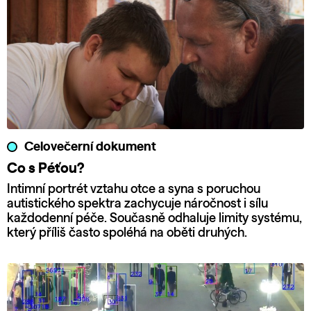
Celovečerní dokument
Co s Péťou?
Intimní portrét vztahu otce a syna s poruchou
autistického spektra zachycuje náročnost i sílu
každodenní péče. Současně odhaluje limity systému,
který příliš často spoléhá na oběti druhých.