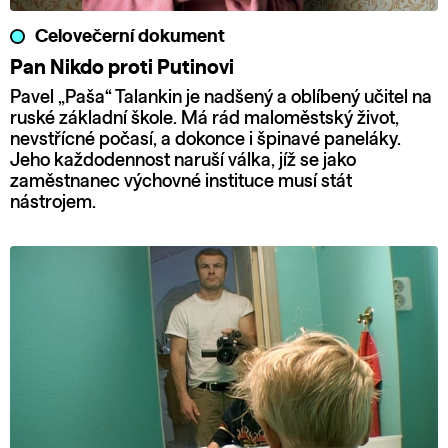
Celovečerní dokument
Pan Nikdo proti Putinovi
Pavel „Paša“ Talankin je nadšený a oblíbený učitel na
ruské základní škole. Má rád maloměstský život,
nevstřícné počasí, a dokonce i špinavé paneláky.
Jeho každodennost naruší válka, jíž se jako
zaměstnanec výchovné instituce musí stát
nástrojem.