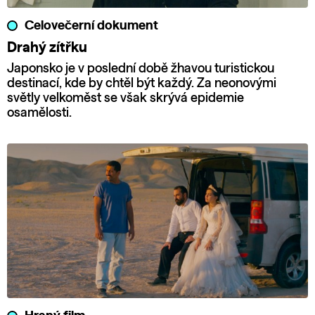
Celovečerní dokument
Drahý zítřku
Japonsko je v poslední době žhavou turistickou
destinací, kde by chtěl být každý. Za neonovými
světly velkoměst se však skrývá epidemie
osamělosti.