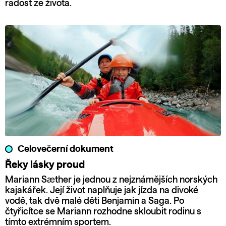
radost ze života.
Celovečerní dokument
Řeky lásky proud
Mariann Sæther je jednou z nejznámějších norských
kajakářek. Její život naplňuje jak jízda na divoké
vodě, tak dvě malé děti Benjamin a Saga. Po
čtyřicítce se Mariann rozhodne skloubit rodinu s
tímto extrémním sportem.