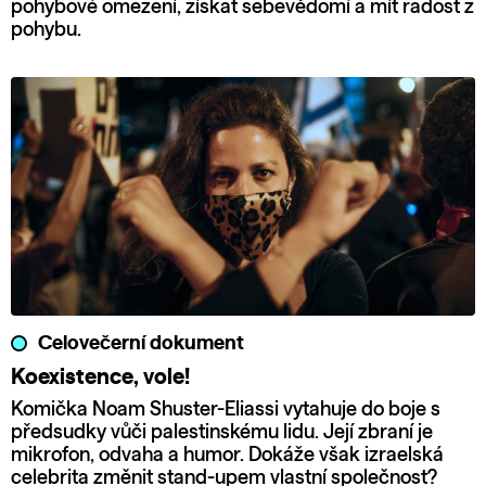
pohybové omezení, získat sebevědomí a mít radost z
pohybu.
Celovečerní dokument
Koexistence, vole!
Komička Noam Shuster-Eliassi vytahuje do boje s
předsudky vůči palestinskému lidu. Její zbraní je
mikrofon, odvaha a humor. Dokáže však izraelská
celebrita změnit stand-upem vlastní společnost?