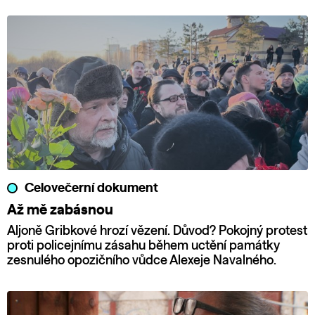
Celovečerní dokument
Až mě zabásnou
Aljoně Gribkové hrozí vězení. Důvod? Pokojný protest
proti policejnímu zásahu během uctění památky
zesnulého opozičního vůdce Alexeje Navalného.