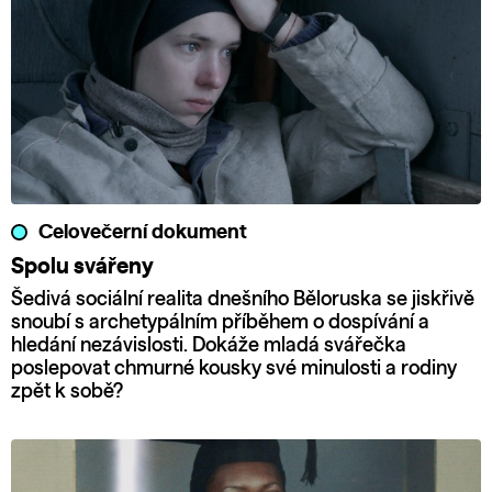
Celovečerní dokument
Spolu svářeny
Šedivá sociální realita dnešního Běloruska se jiskřivě
snoubí s archetypálním příběhem o dospívání a
hledání nezávislosti. Dokáže mladá svářečka
poslepovat chmurné kousky své minulosti a rodiny
zpět k sobě?