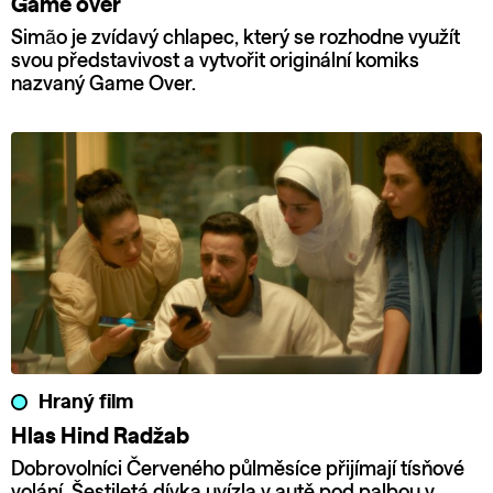
Game over
Simão je zvídavý chlapec, který se rozhodne využít
svou představivost a vytvořit originální komiks
nazvaný Game Over.
Hraný film
Hlas Hind Radžab
Dobrovolníci Červeného půlměsíce přijímají tísňové
volání. Šestiletá dívka uvízla v autě pod palbou v