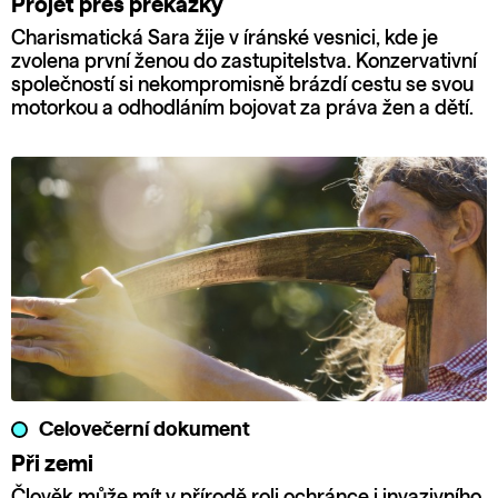
Projet přes překážky
Charismatická Sara žije v íránské vesnici, kde je
zvolena první ženou do zastupitelstva. Konzervativní
společností si nekompromisně brázdí cestu se svou
motorkou a odhodláním bojovat za práva žen a dětí.
Celovečerní dokument
Při zemi
Člověk může mít v přírodě roli ochránce i invazivního