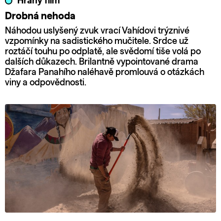
Hraný film
Drobná nehoda
Náhodou uslyšený zvuk vrací Vahídovi trýznivé
vzpomínky na sadistického mučitele. Srdce už
roztáčí touhu po odplatě, ale svědomí tiše volá po
dalších důkazech. Brilantně vypointované drama
Džafara Panahího naléhavě promlouvá o otázkách
viny a odpovědnosti.