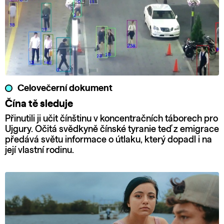
Celovečerní dokument
Čína tě sleduje
Přinutili ji učit čínštinu v koncentračních táborech pro
Ujgury. Očitá svědkyně čínské tyranie teď z emigrace
předává světu informace o útlaku, který dopadl i na
její vlastní rodinu.