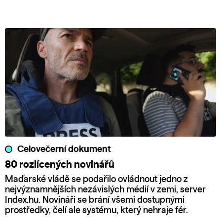
Celovečerní dokument
80 rozlícených novinářů
Maďarské vládě se podařilo ovládnout jedno z
nejvýznamnějších nezávislých médií v zemi, server
Index.hu. Novináři se brání všemi dostupnými
prostředky, čelí ale systému, který nehraje fér.