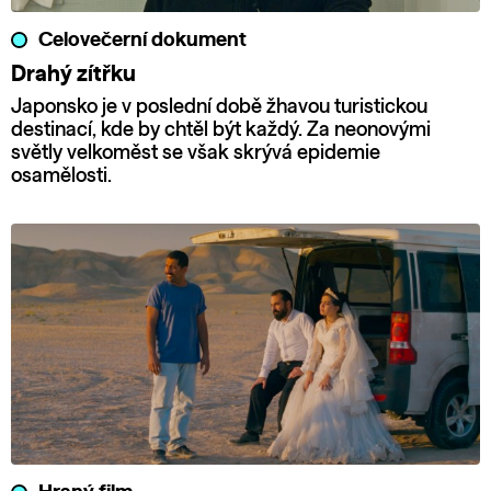
Celovečerní dokument
Drahý zítřku
Japonsko je v poslední době žhavou turistickou
destinací, kde by chtěl být každý. Za neonovými
světly velkoměst se však skrývá epidemie
osamělosti.