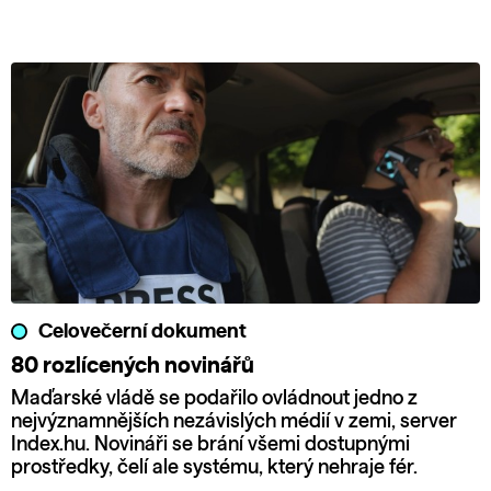
Celovečerní dokument
80 rozlícených novinářů
Maďarské vládě se podařilo ovládnout jedno z
nejvýznamnějších nezávislých médií v zemi, server
Index.hu. Novináři se brání všemi dostupnými
prostředky, čelí ale systému, který nehraje fér.