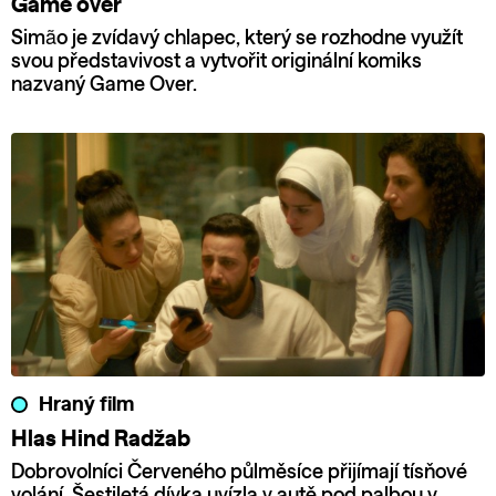
Game over
Simão je zvídavý chlapec, který se rozhodne využít
svou představivost a vytvořit originální komiks
nazvaný Game Over.
Hraný film
Hlas Hind Radžab
Dobrovolníci Červeného půlměsíce přijímají tísňové
volání. Šestiletá dívka uvízla v autě pod palbou v