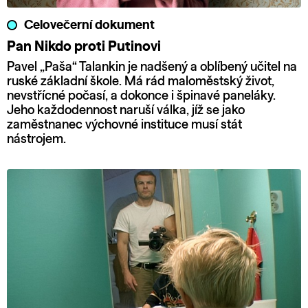
Celovečerní dokument
Pan Nikdo proti Putinovi
Pavel „Paša“ Talankin je nadšený a oblíbený učitel na
ruské základní škole. Má rád maloměstský život,
nevstřícné počasí, a dokonce i špinavé paneláky.
Jeho každodennost naruší válka, jíž se jako
zaměstnanec výchovné instituce musí stát
nástrojem.