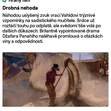
Hraný film
Drobná nehoda
Náhodou uslyšený zvuk vrací Vahídovi trýznivé
vzpomínky na sadistického mučitele. Srdce už
roztáčí touhu po odplatě, ale svědomí tiše volá po
dalších důkazech. Brilantně vypointované drama
Džafara Panahího naléhavě promlouvá o otázkách
viny a odpovědnosti.