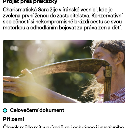
Projet přes překážky
Charismatická Sara žije v íránské vesnici, kde je
zvolena první ženou do zastupitelstva. Konzervativní
společností si nekompromisně brázdí cestu se svou
motorkou a odhodláním bojovat za práva žen a dětí.
Celovečerní dokument
Při zemi
Člověk může mít v přírodě roli ochránce i invazivního