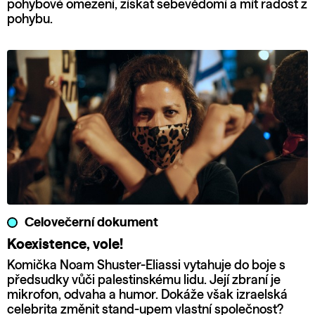
pohybové omezení, získat sebevědomí a mít radost z
pohybu.
Celovečerní dokument
Koexistence, vole!
Komička Noam Shuster-Eliassi vytahuje do boje s
předsudky vůči palestinskému lidu. Její zbraní je
mikrofon, odvaha a humor. Dokáže však izraelská
celebrita změnit stand-upem vlastní společnost?