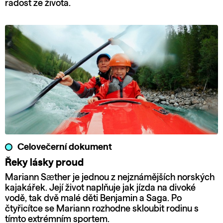
radost ze života.
Celovečerní dokument
Řeky lásky proud
Mariann Sæther je jednou z nejznámějších norských
kajakářek. Její život naplňuje jak jízda na divoké
vodě, tak dvě malé děti Benjamin a Saga. Po
čtyřicítce se Mariann rozhodne skloubit rodinu s
tímto extrémním sportem.