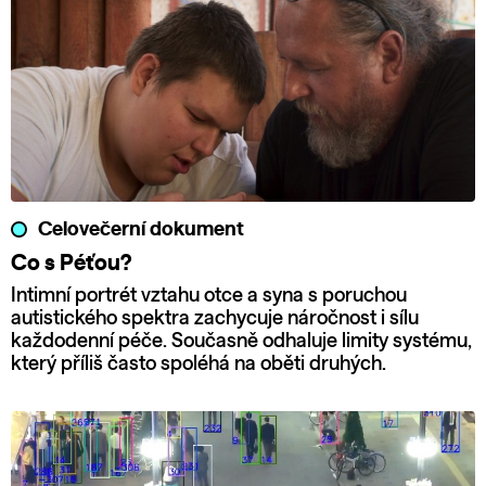
Celovečerní dokument
Co s Péťou?
Intimní portrét vztahu otce a syna s poruchou
autistického spektra zachycuje náročnost i sílu
každodenní péče. Současně odhaluje limity systému,
který příliš často spoléhá na oběti druhých.