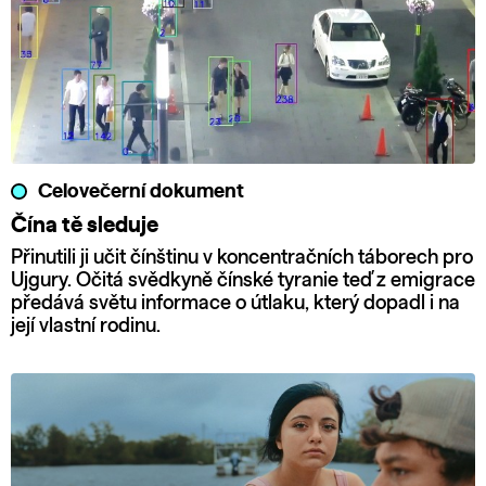
Celovečerní dokument
Čína tě sleduje
Přinutili ji učit čínštinu v koncentračních táborech pro
Ujgury. Očitá svědkyně čínské tyranie teď z emigrace
předává světu informace o útlaku, který dopadl i na
její vlastní rodinu.