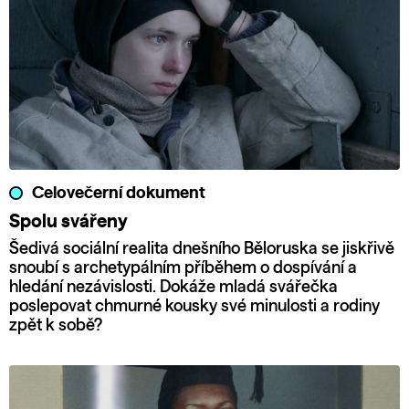
Celovečerní dokument
Spolu svářeny
Šedivá sociální realita dnešního Běloruska se jiskřivě
snoubí s archetypálním příběhem o dospívání a
hledání nezávislosti. Dokáže mladá svářečka
poslepovat chmurné kousky své minulosti a rodiny
zpět k sobě?