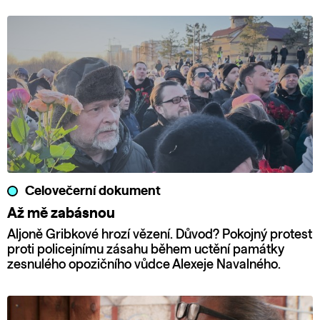
Celovečerní dokument
Až mě zabásnou
Aljoně Gribkové hrozí vězení. Důvod? Pokojný protest
proti policejnímu zásahu během uctění památky
zesnulého opozičního vůdce Alexeje Navalného.