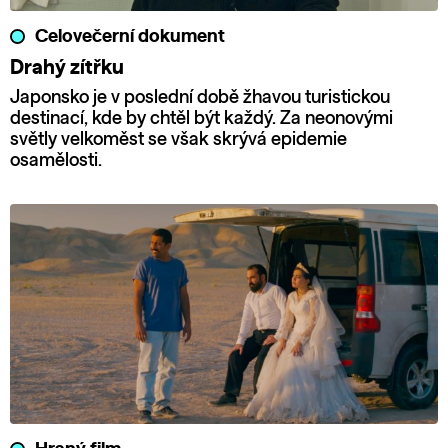
Celovečerní dokument
Drahý zítřku
Japonsko je v poslední době žhavou turistickou
destinací, kde by chtěl být každý. Za neonovými
světly velkoměst se však skrývá epidemie
osamělosti.