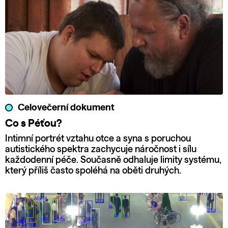
Celovečerní dokument
Co s Péťou?
Intimní portrét vztahu otce a syna s poruchou
autistického spektra zachycuje náročnost i sílu
každodenní péče. Současně odhaluje limity systému,
který příliš často spoléhá na oběti druhých.