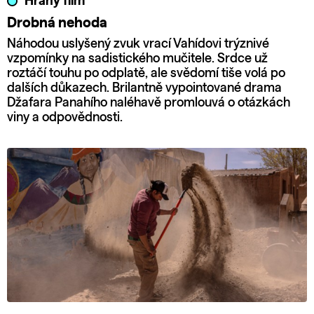
Hraný film
Drobná nehoda
Náhodou uslyšený zvuk vrací Vahídovi trýznivé
vzpomínky na sadistického mučitele. Srdce už
roztáčí touhu po odplatě, ale svědomí tiše volá po
dalších důkazech. Brilantně vypointované drama
Džafara Panahího naléhavě promlouvá o otázkách
viny a odpovědnosti.