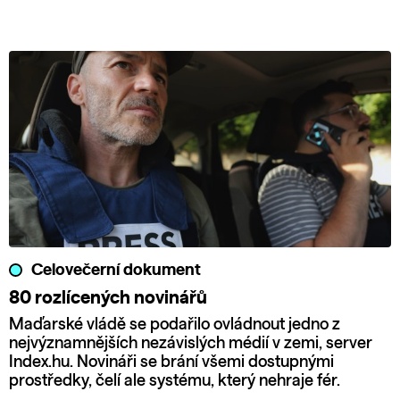
Celovečerní dokument
80 rozlícených novinářů
Maďarské vládě se podařilo ovládnout jedno z
nejvýznamnějších nezávislých médií v zemi, server
Index.hu. Novináři se brání všemi dostupnými
prostředky, čelí ale systému, který nehraje fér.