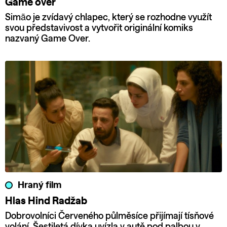
Game over
Simão je zvídavý chlapec, který se rozhodne využít
svou představivost a vytvořit originální komiks
nazvaný Game Over.
Hraný film
Hlas Hind Radžab
Dobrovolníci Červeného půlměsíce přijímají tísňové
volání. Šestiletá dívka uvízla v autě pod palbou v