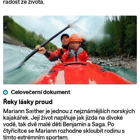
radost ze života.
Celovečerní dokument
Řeky lásky proud
Mariann Sæther je jednou z nejznámějších norských
kajakářek. Její život naplňuje jak jízda na divoké
vodě, tak dvě malé děti Benjamin a Saga. Po
čtyřicítce se Mariann rozhodne skloubit rodinu s
tímto extrémním sportem.