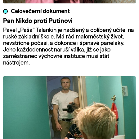
Celovečerní dokument
Pan Nikdo proti Putinovi
Pavel „Paša“ Talankin je nadšený a oblíbený učitel na
ruské základní škole. Má rád maloměstský život,
nevstřícné počasí, a dokonce i špinavé paneláky.
Jeho každodennost naruší válka, jíž se jako
zaměstnanec výchovné instituce musí stát
nástrojem.