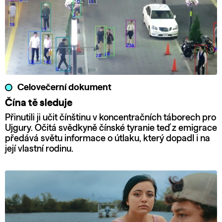
Celovečerní dokument
Čína tě sleduje
Přinutili ji učit čínštinu v koncentračních táborech pro
Ujgury. Očitá svědkyně čínské tyranie teď z emigrace
předává světu informace o útlaku, který dopadl i na
její vlastní rodinu.