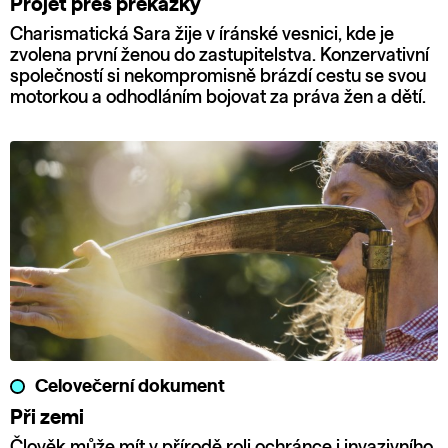
Projet přes překážky
Charismatická Sara žije v íránské vesnici, kde je
zvolena první ženou do zastupitelstva. Konzervativní
společností si nekompromisně brázdí cestu se svou
motorkou a odhodláním bojovat za práva žen a dětí.
Celovečerní dokument
Při zemi
Člověk může mít v přírodě roli ochránce i invazivního