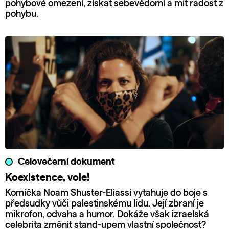
pohybové omezení, získat sebevědomí a mít radost z
pohybu.
Celovečerní dokument
Koexistence, vole!
Komička Noam Shuster-Eliassi vytahuje do boje s
předsudky vůči palestinskému lidu. Její zbraní je
mikrofon, odvaha a humor. Dokáže však izraelská
celebrita změnit stand-upem vlastní společnost?