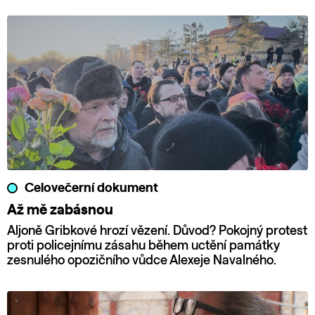
Celovečerní dokument
Až mě zabásnou
Aljoně Gribkové hrozí vězení. Důvod? Pokojný protest
proti policejnímu zásahu během uctění památky
zesnulého opozičního vůdce Alexeje Navalného.