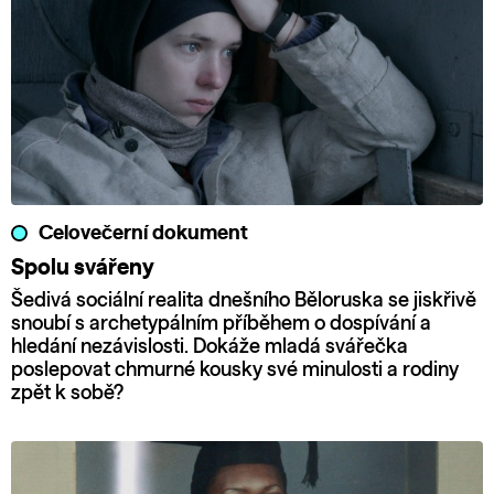
Celovečerní dokument
Spolu svářeny
Šedivá sociální realita dnešního Běloruska se jiskřivě
snoubí s archetypálním příběhem o dospívání a
hledání nezávislosti. Dokáže mladá svářečka
poslepovat chmurné kousky své minulosti a rodiny
zpět k sobě?