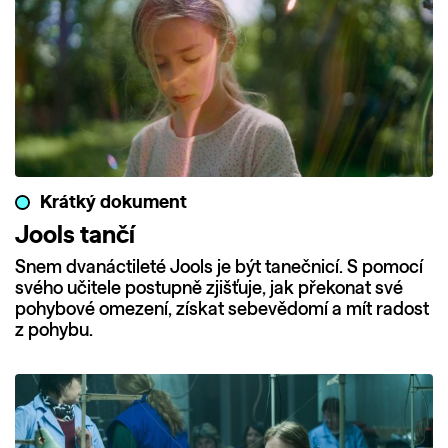
Krátký dokument
Jools tančí
Snem dvanáctileté Jools je být tanečnicí. S pomocí
svého učitele postupně zjišťuje, jak překonat své
pohybové omezení, získat sebevědomí a mít radost
z pohybu.