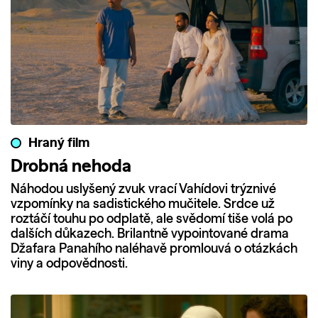
Hraný film
Drobná nehoda
Náhodou uslyšený zvuk vrací Vahídovi trýznivé
vzpomínky na sadistického mučitele. Srdce už
roztáčí touhu po odplatě, ale svědomí tiše volá po
dalších důkazech. Brilantně vypointované drama
Džafara Panahího naléhavě promlouvá o otázkách
viny a odpovědnosti.