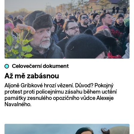
Celovečerní dokument
Až mě zabásnou
Aljoně Gribkové hrozí vězení. Důvod? Pokojný
protest proti policejnímu zásahu během uctění
památky zesnulého opozičního vůdce Alexeje
Navalného.