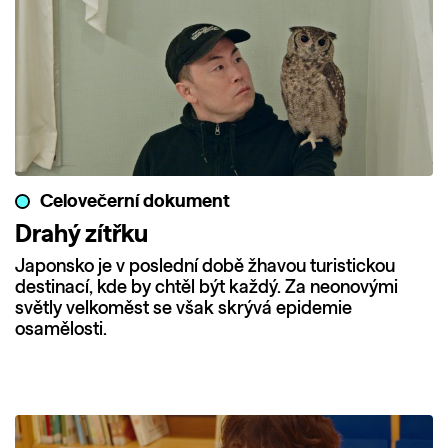
Celovečerní dokument
Drahý zítřku
Japonsko je v poslední době žhavou turistickou
destinací, kde by chtěl být každý. Za neonovými
světly velkoměst se však skrývá epidemie
osamělosti.