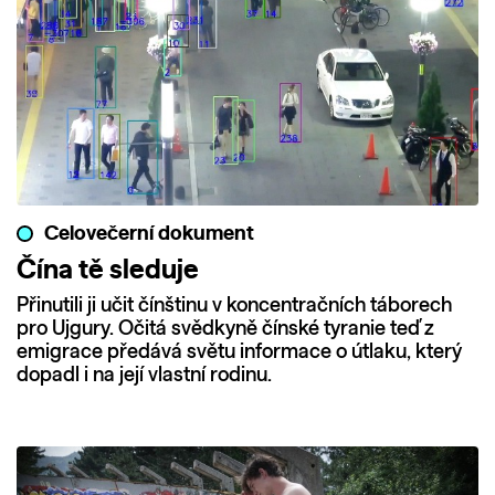
Celovečerní dokument
Čína tě sleduje
Přinutili ji učit čínštinu v koncentračních táborech
pro Ujgury. Očitá svědkyně čínské tyranie teď z
emigrace předává světu informace o útlaku, který
dopadl i na její vlastní rodinu.