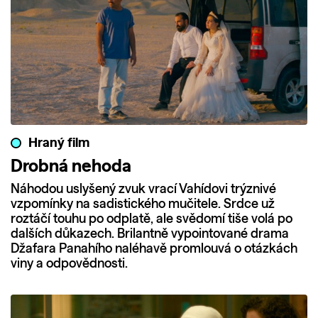
Hraný film
Drobná nehoda
Náhodou uslyšený zvuk vrací Vahídovi trýznivé
vzpomínky na sadistického mučitele. Srdce už
roztáčí touhu po odplatě, ale svědomí tiše volá po
dalších důkazech. Brilantně vypointované drama
Džafara Panahího naléhavě promlouvá o otázkách
viny a odpovědnosti.