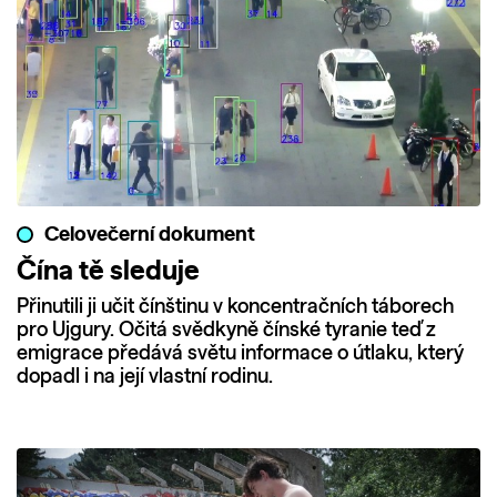
Celovečerní dokument
Čína tě sleduje
Přinutili ji učit čínštinu v koncentračních táborech
pro Ujgury. Očitá svědkyně čínské tyranie teď z
emigrace předává světu informace o útlaku, který
dopadl i na její vlastní rodinu.