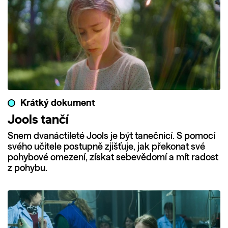
Krátký dokument
Jools tančí
Snem dvanáctileté Jools je být tanečnicí. S pomocí
svého učitele postupně zjišťuje, jak překonat své
pohybové omezení, získat sebevědomí a mít radost
z pohybu.