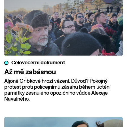
Celovečerní dokument
Až mě zabásnou
Aljoně Gribkové hrozí vězení. Důvod? Pokojný
protest proti policejnímu zásahu během uctění
památky zesnulého opozičního vůdce Alexeje
Navalného.