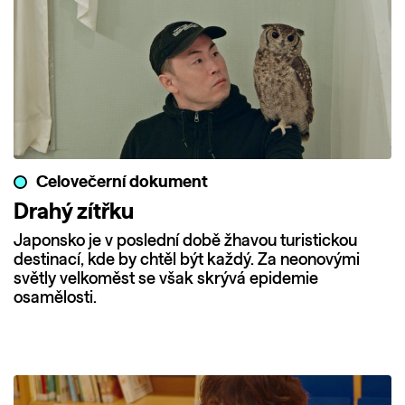
Celovečerní dokument
Drahý zítřku
Japonsko je v poslední době žhavou turistickou
destinací, kde by chtěl být každý. Za neonovými
světly velkoměst se však skrývá epidemie
osamělosti.