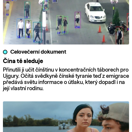
Celovečerní dokument
Čína tě sleduje
Přinutili ji učit čínštinu v koncentračních táborech pro
Ujgury. Očitá svědkyně čínské tyranie teď z emigrace
předává světu informace o útlaku, který dopadl i na
její vlastní rodinu.