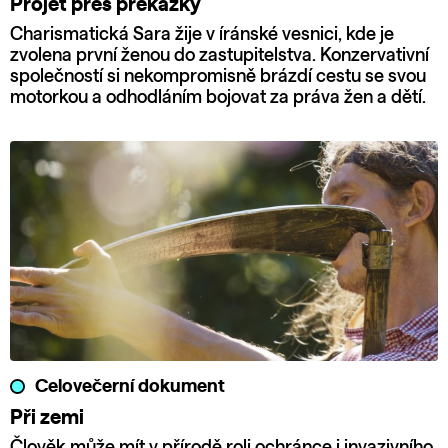
Projet přes překážky
Charismatická Sara žije v íránské vesnici, kde je
zvolena první ženou do zastupitelstva. Konzervativní
společností si nekompromisně brázdí cestu se svou
motorkou a odhodláním bojovat za práva žen a dětí.
Celovečerní dokument
Při zemi
Člověk může mít v přírodě roli ochránce i invazivního