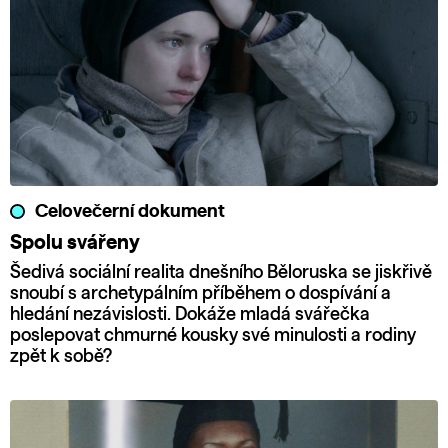
Celovečerní dokument
Spolu svářeny
Šedivá sociální realita dnešního Běloruska se jiskřivě
snoubí s archetypálním příběhem o dospívání a
hledání nezávislosti. Dokáže mladá svářečka
poslepovat chmurné kousky své minulosti a rodiny
zpět k sobě?