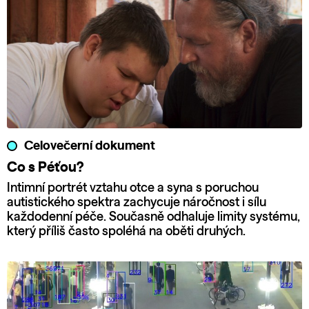
Celovečerní dokument
Co s Péťou?
Intimní portrét vztahu otce a syna s poruchou
autistického spektra zachycuje náročnost i sílu
každodenní péče. Současně odhaluje limity systému,
který příliš často spoléhá na oběti druhých.