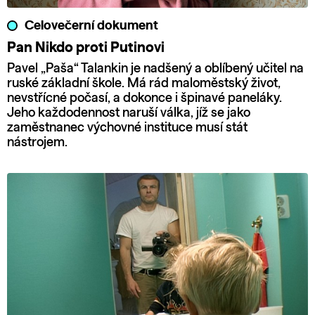
Celovečerní dokument
Pan Nikdo proti Putinovi
Pavel „Paša“ Talankin je nadšený a oblíbený učitel na
ruské základní škole. Má rád maloměstský život,
nevstřícné počasí, a dokonce i špinavé paneláky.
Jeho každodennost naruší válka, jíž se jako
zaměstnanec výchovné instituce musí stát
nástrojem.