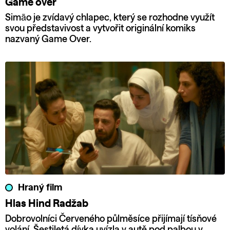
Game over
Simão je zvídavý chlapec, který se rozhodne využít
svou představivost a vytvořit originální komiks
nazvaný Game Over.
Hraný film
Hlas Hind Radžab
Dobrovolníci Červeného půlměsíce přijímají tísňové
volání. Šestiletá dívka uvízla v autě pod palbou v