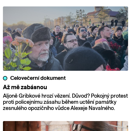
Celovečerní dokument
Až mě zabásnou
Aljoně Gribkové hrozí vězení. Důvod? Pokojný protest
proti policejnímu zásahu během uctění památky
zesnulého opozičního vůdce Alexeje Navalného.