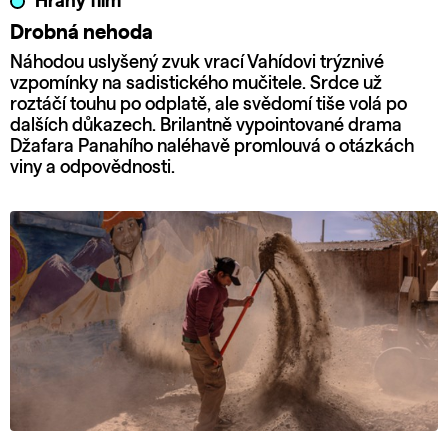
Hraný film
Drobná nehoda
Náhodou uslyšený zvuk vrací Vahídovi trýznivé
vzpomínky na sadistického mučitele. Srdce už
roztáčí touhu po odplatě, ale svědomí tiše volá po
dalších důkazech. Brilantně vypointované drama
Džafara Panahího naléhavě promlouvá o otázkách
viny a odpovědnosti.