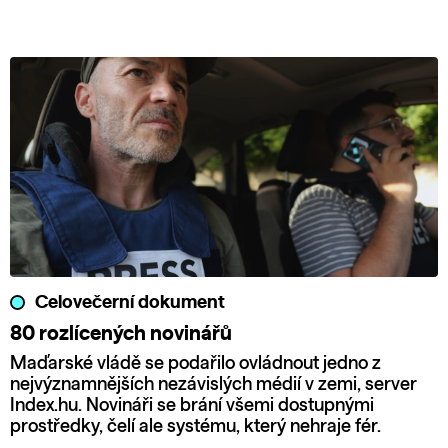
Celovečerní dokument
80 rozlícených novinářů
Maďarské vládě se podařilo ovládnout jedno z
nejvýznamnějších nezávislých médií v zemi, server
Index.hu. Novináři se brání všemi dostupnými
prostředky, čelí ale systému, který nehraje fér.