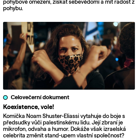
pohybové omezení, získat sebevědomí a mít radost z
pohybu.
Celovečerní dokument
Koexistence, vole!
Komička Noam Shuster-Eliassi vytahuje do boje s
předsudky vůči palestinskému lidu. Její zbraní je
mikrofon, odvaha a humor. Dokáže však izraelská
celebrita změnit stand-upem vlastní společnost?