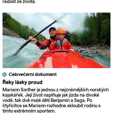
radost ze života.
Celovečerní dokument
Řeky lásky proud
Mariann Sæther je jednou z nejznámějších norských
kajakářek. Její život naplňuje jak jízda na divoké
vodě, tak dvě malé děti Benjamin a Saga. Po
čtyřicítce se Mariann rozhodne skloubit rodinu s
tímto extrémním sportem.