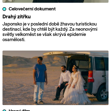
Celovečerní dokument
Drahý zítřku
Japonsko je v poslední době žhavou turistickou
destinací, kde by chtěl být každý. Za neonovými
světly velkoměst se však skrývá epidemie
osamělosti.