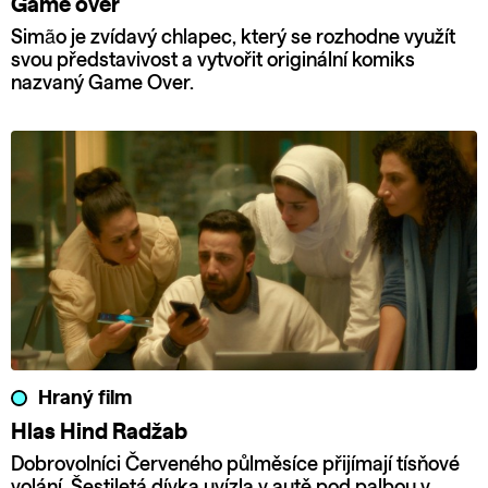
Game over
Simão je zvídavý chlapec, který se rozhodne využít
svou představivost a vytvořit originální komiks
nazvaný Game Over.
Hraný film
Hlas Hind Radžab
Dobrovolníci Červeného půlměsíce přijímají tísňové
volání. Šestiletá dívka uvízla v autě pod palbou v