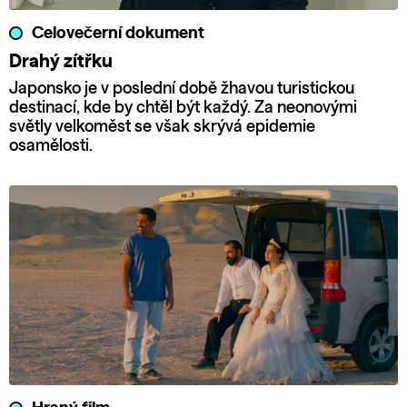
Celovečerní dokument
Drahý zítřku
Japonsko je v poslední době žhavou turistickou
destinací, kde by chtěl být každý. Za neonovými
světly velkoměst se však skrývá epidemie
osamělosti.