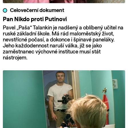
Celovečerní dokument
Pan Nikdo proti Putinovi
Pavel „Paša“ Talankin je nadšený a oblíbený učitel na
ruské základní škole. Má rád maloměstský život,
nevstřícné počasí, a dokonce i špinavé paneláky.
Jeho každodennost naruší válka, jíž se jako
zaměstnanec výchovné instituce musí stát
nástrojem.