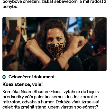
pohybové omezení, získat sebevědomí a mít radost z
pohybu.
Celovečerní dokument
Koexistence, vole!
Komička Noam Shuster-Eliassi vytahuje do boje s
předsudky vůči palestinskému lidu. Její zbraní je
mikrofon, odvaha a humor. Dokáže však izraelská
celebrita změnit stand-upem vlastní společnost?