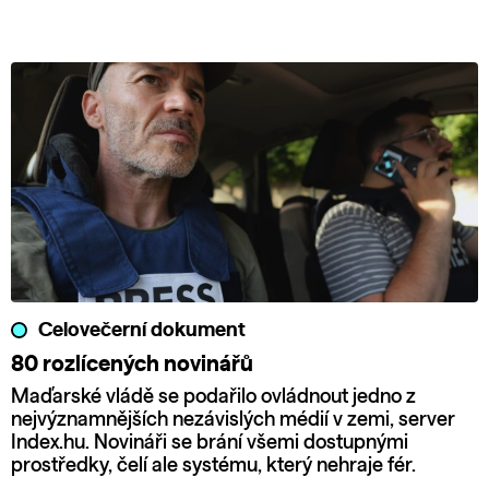
Celovečerní dokument
80 rozlícených novinářů
Maďarské vládě se podařilo ovládnout jedno z
nejvýznamnějších nezávislých médií v zemi, server
Index.hu. Novináři se brání všemi dostupnými
prostředky, čelí ale systému, který nehraje fér.