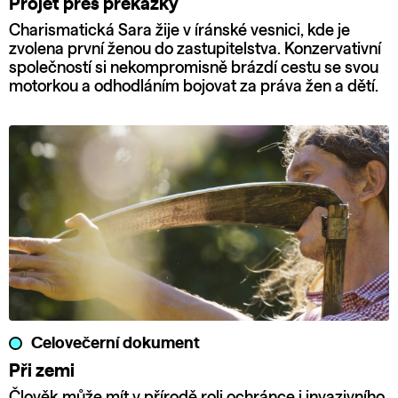
Projet přes překážky
Charismatická Sara žije v íránské vesnici, kde je
zvolena první ženou do zastupitelstva. Konzervativní
společností si nekompromisně brázdí cestu se svou
motorkou a odhodláním bojovat za práva žen a dětí.
Celovečerní dokument
Při zemi
Člověk může mít v přírodě roli ochránce i invazivního