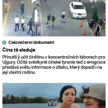
Celovečerní dokument
Čína tě sleduje
Přinutili ji učit čínštinu v koncentračních táborech pro
Ujgury. Očitá svědkyně čínské tyranie teď z emigrace
předává světu informace o útlaku, který dopadl i na
její vlastní rodinu.