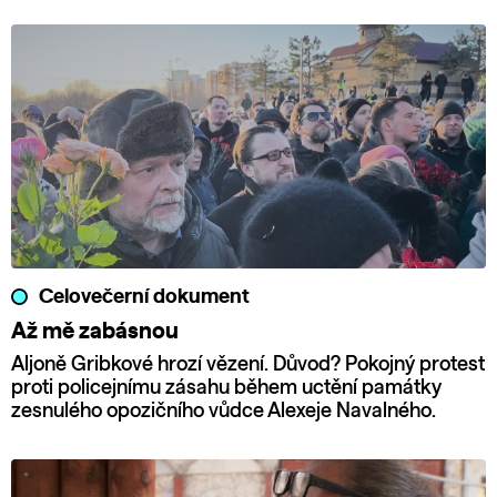
Celovečerní dokument
Až mě zabásnou
Aljoně Gribkové hrozí vězení. Důvod? Pokojný protest
proti policejnímu zásahu během uctění památky
zesnulého opozičního vůdce Alexeje Navalného.