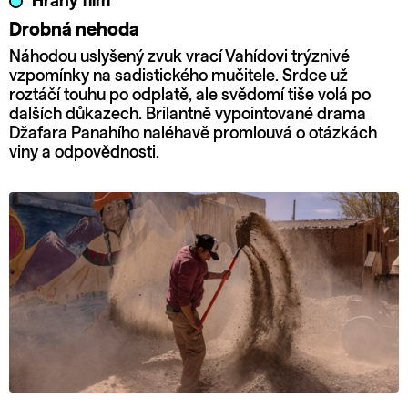
Hraný film
Drobná nehoda
Náhodou uslyšený zvuk vrací Vahídovi trýznivé
vzpomínky na sadistického mučitele. Srdce už
roztáčí touhu po odplatě, ale svědomí tiše volá po
dalších důkazech. Brilantně vypointované drama
Džafara Panahího naléhavě promlouvá o otázkách
viny a odpovědnosti.