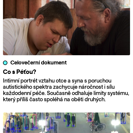
Celovečerní dokument
Co s Péťou?
Intimní portrét vztahu otce a syna s poruchou
autistického spektra zachycuje náročnost i sílu
každodenní péče. Současně odhaluje limity systému,
který příliš často spoléhá na oběti druhých.