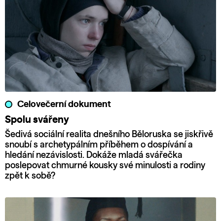
Celovečerní dokument
Spolu svářeny
Šedivá sociální realita dnešního Běloruska se jiskřivě
snoubí s archetypálním příběhem o dospívání a
hledání nezávislosti. Dokáže mladá svářečka
poslepovat chmurné kousky své minulosti a rodiny
zpět k sobě?