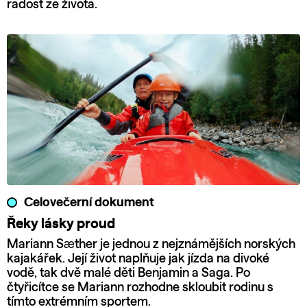
radost ze života.
Celovečerní dokument
Řeky lásky proud
Mariann Sæther je jednou z nejznámějších norských
kajakářek. Její život naplňuje jak jízda na divoké
vodě, tak dvě malé děti Benjamin a Saga. Po
čtyřicítce se Mariann rozhodne skloubit rodinu s
tímto extrémním sportem.