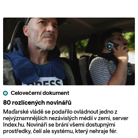
Celovečerní dokument
80 rozlícených novinářů
Maďarské vládě se podařilo ovládnout jedno z
nejvýznamnějších nezávislých médií v zemi, server
Index.hu. Novináři se brání všemi dostupnými
prostředky, čelí ale systému, který nehraje fér.