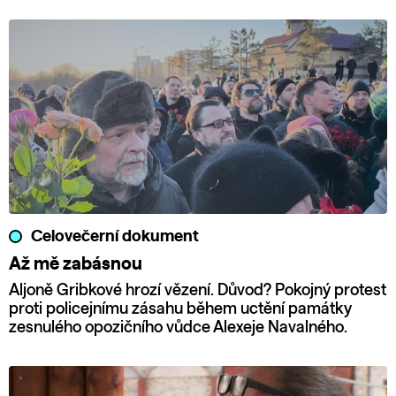
Celovečerní dokument
Až mě zabásnou
Aljoně Gribkové hrozí vězení. Důvod? Pokojný protest
proti policejnímu zásahu během uctění památky
zesnulého opozičního vůdce Alexeje Navalného.