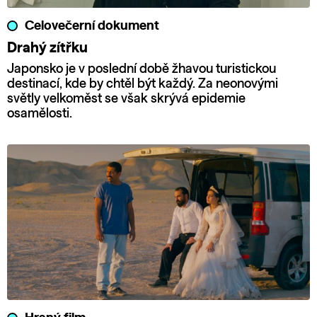
Celovečerní dokument
Drahý zítřku
Japonsko je v poslední době žhavou turistickou
destinací, kde by chtěl být každý. Za neonovými
světly velkoměst se však skrývá epidemie
osamělosti.