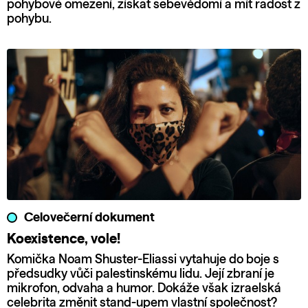
pohybové omezení, získat sebevědomí a mít radost z
pohybu.
Celovečerní dokument
Koexistence, vole!
Komička Noam Shuster-Eliassi vytahuje do boje s
předsudky vůči palestinskému lidu. Její zbraní je
mikrofon, odvaha a humor. Dokáže však izraelská
celebrita změnit stand-upem vlastní společnost?