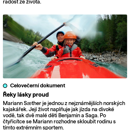
radost ze života.
Celovečerní dokument
Řeky lásky proud
Mariann Sæther je jednou z nejznámějších norských
kajakářek. Její život naplňuje jak jízda na divoké
vodě, tak dvě malé děti Benjamin a Saga. Po
čtyřicítce se Mariann rozhodne skloubit rodinu s
tímto extrémním sportem.