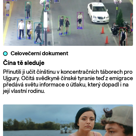
Celovečerní dokument
Čína tě sleduje
Přinutili ji učit čínštinu v koncentračních táborech pro
Ujgury. Očitá svědkyně čínské tyranie teď z emigrace
předává světu informace o útlaku, který dopadl i na
její vlastní rodinu.