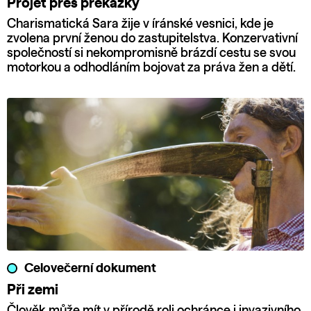
Projet přes překážky
Charismatická Sara žije v íránské vesnici, kde je
zvolena první ženou do zastupitelstva. Konzervativní
společností si nekompromisně brázdí cestu se svou
motorkou a odhodláním bojovat za práva žen a dětí.
Celovečerní dokument
Při zemi
Člověk může mít v přírodě roli ochránce i invazivního