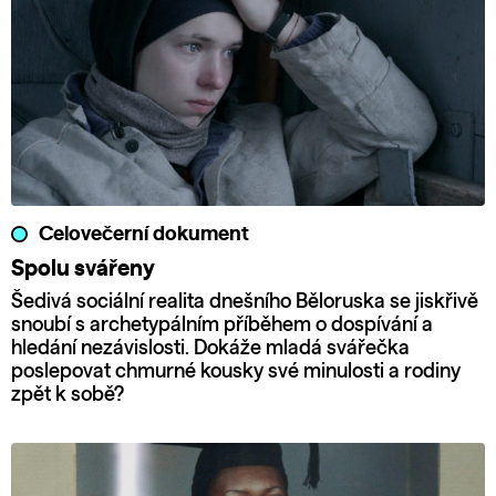
Celovečerní dokument
Spolu svářeny
Šedivá sociální realita dnešního Běloruska se jiskřivě
snoubí s archetypálním příběhem o dospívání a
hledání nezávislosti. Dokáže mladá svářečka
poslepovat chmurné kousky své minulosti a rodiny
zpět k sobě?