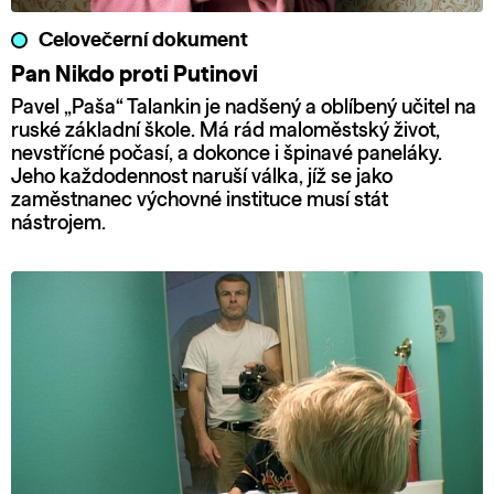
Celovečerní dokument
Pan Nikdo proti Putinovi
Pavel „Paša“ Talankin je nadšený a oblíbený učitel na
ruské základní škole. Má rád maloměstský život,
nevstřícné počasí, a dokonce i špinavé paneláky.
Jeho každodennost naruší válka, jíž se jako
zaměstnanec výchovné instituce musí stát
nástrojem.