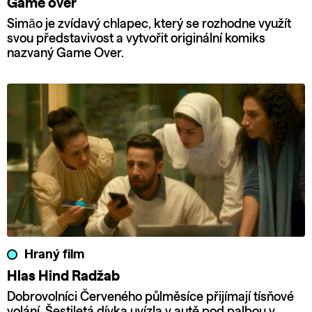
Game over
Simão je zvídavý chlapec, který se rozhodne využít
svou představivost a vytvořit originální komiks
nazvaný Game Over.
Hraný film
Hlas Hind Radžab
Dobrovolníci Červeného půlměsíce přijímají tísňové
volání. Šestiletá dívka uvízla v autě pod palbou v