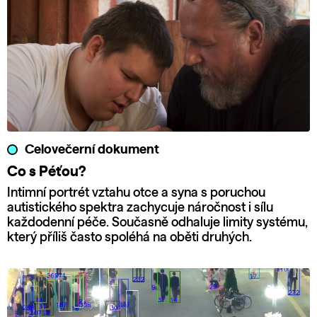
Celovečerní dokument
Co s Péťou?
Intimní portrét vztahu otce a syna s poruchou
autistického spektra zachycuje náročnost i sílu
každodenní péče. Současně odhaluje limity systému,
který příliš často spoléhá na oběti druhých.