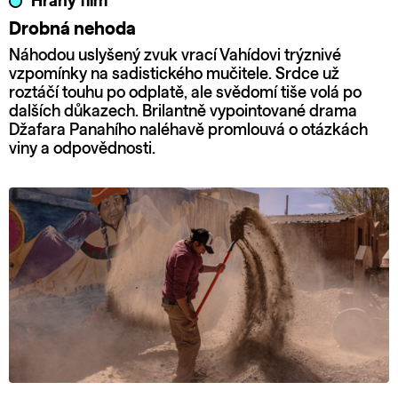
Hraný film
Drobná nehoda
Náhodou uslyšený zvuk vrací Vahídovi trýznivé
vzpomínky na sadistického mučitele. Srdce už
roztáčí touhu po odplatě, ale svědomí tiše volá po
dalších důkazech. Brilantně vypointované drama
Džafara Panahího naléhavě promlouvá o otázkách
viny a odpovědnosti.