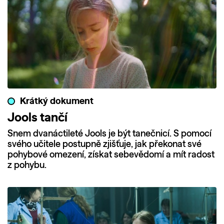
Krátký dokument
Jools tančí
Snem dvanáctileté Jools je být tanečnicí. S pomocí
svého učitele postupně zjišťuje, jak překonat své
pohybové omezení, získat sebevědomí a mít radost
z pohybu.