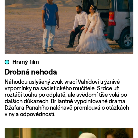
Hraný film
Drobná nehoda
Náhodou uslyšený zvuk vrací Vahídovi trýznivé
vzpomínky na sadistického mučitele. Srdce už
roztáčí touhu po odplatě, ale svědomí tiše volá po
dalších důkazech. Brilantně vypointované drama
Džafara Panahího naléhavě promlouvá o otázkách
viny a odpovědnosti.