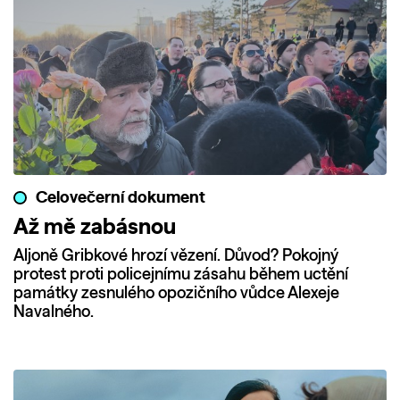
Celovečerní dokument
Až mě zabásnou
Aljoně Gribkové hrozí vězení. Důvod? Pokojný
protest proti policejnímu zásahu během uctění
památky zesnulého opozičního vůdce Alexeje
Navalného.