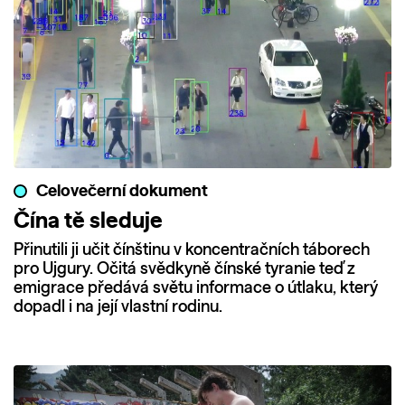
Celovečerní dokument
Čína tě sleduje
Přinutili ji učit čínštinu v koncentračních táborech
pro Ujgury. Očitá svědkyně čínské tyranie teď z
emigrace předává světu informace o útlaku, který
dopadl i na její vlastní rodinu.