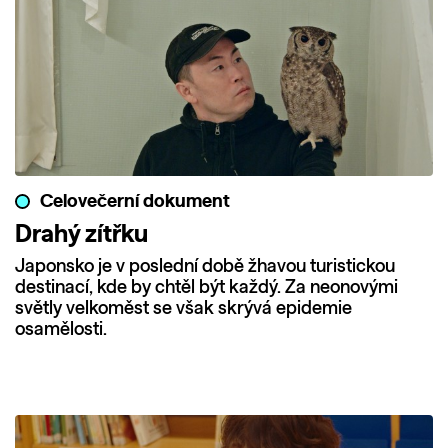
Celovečerní dokument
Drahý zítřku
Japonsko je v poslední době žhavou turistickou
destinací, kde by chtěl být každý. Za neonovými
světly velkoměst se však skrývá epidemie
osamělosti.