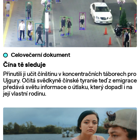
Celovečerní dokument
Čína tě sleduje
Přinutili ji učit čínštinu v koncentračních táborech pro
Ujgury. Očitá svědkyně čínské tyranie teď z emigrace
předává světu informace o útlaku, který dopadl i na
její vlastní rodinu.