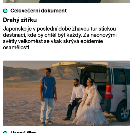
Celovečerní dokument
Drahý zítřku
Japonsko je v poslední době žhavou turistickou
destinací, kde by chtěl být každý. Za neonovými
světly velkoměst se však skrývá epidemie
osamělosti.