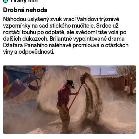
Hraný film
Drobná nehoda
Náhodou uslyšený zvuk vrací Vahídovi trýznivé
vzpomínky na sadistického mučitele. Srdce už
roztáčí touhu po odplatě, ale svědomí tiše volá po
dalších důkazech. Brilantně vypointované drama
Džafara Panahího naléhavě promlouvá o otázkách
viny a odpovědnosti.