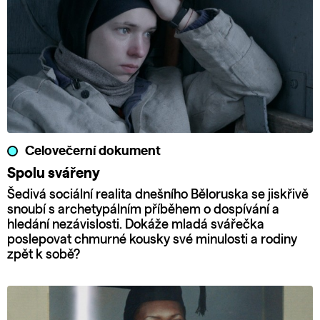
Celovečerní dokument
Spolu svářeny
Šedivá sociální realita dnešního Běloruska se jiskřivě
snoubí s archetypálním příběhem o dospívání a
hledání nezávislosti. Dokáže mladá svářečka
poslepovat chmurné kousky své minulosti a rodiny
zpět k sobě?