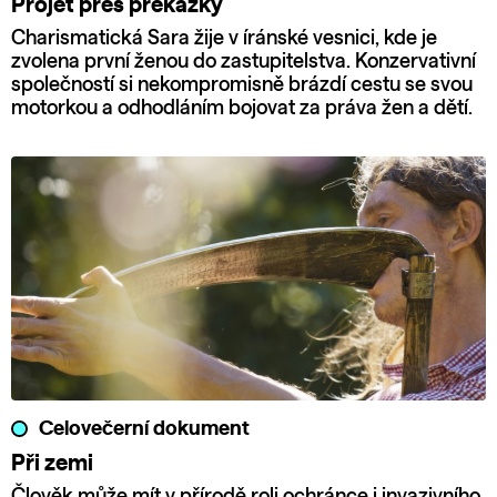
Projet přes překážky
Charismatická Sara žije v íránské vesnici, kde je
zvolena první ženou do zastupitelstva. Konzervativní
společností si nekompromisně brázdí cestu se svou
motorkou a odhodláním bojovat za práva žen a dětí.
Celovečerní dokument
Při zemi
Člověk může mít v přírodě roli ochránce i invazivního