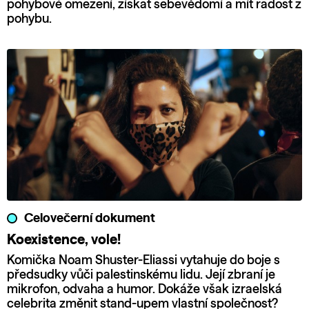
pohybové omezení, získat sebevědomí a mít radost z
pohybu.
Celovečerní dokument
Koexistence, vole!
Komička Noam Shuster-Eliassi vytahuje do boje s
předsudky vůči palestinskému lidu. Její zbraní je
mikrofon, odvaha a humor. Dokáže však izraelská
celebrita změnit stand-upem vlastní společnost?