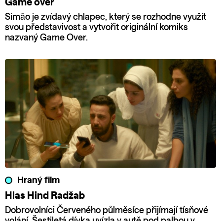
Game over
Simão je zvídavý chlapec, který se rozhodne využít
svou představivost a vytvořit originální komiks
nazvaný Game Over.
Hraný film
Hlas Hind Radžab
Dobrovolníci Červeného půlměsíce přijímají tísňové
volání. Šestiletá dívka uvízla v autě pod palbou v