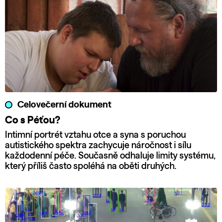
Celovečerní dokument
Co s Péťou?
Intimní portrét vztahu otce a syna s poruchou
autistického spektra zachycuje náročnost i sílu
každodenní péče. Současně odhaluje limity systému,
který příliš často spoléhá na oběti druhých.