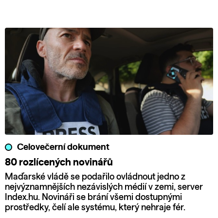
Celovečerní dokument
80 rozlícených novinářů
Maďarské vládě se podařilo ovládnout jedno z
nejvýznamnějších nezávislých médií v zemi, server
Index.hu. Novináři se brání všemi dostupnými
prostředky, čelí ale systému, který nehraje fér.