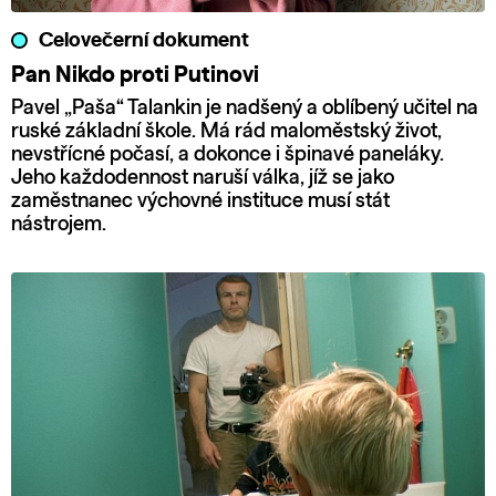
Celovečerní dokument
Pan Nikdo proti Putinovi
Pavel „Paša“ Talankin je nadšený a oblíbený učitel na
ruské základní škole. Má rád maloměstský život,
nevstřícné počasí, a dokonce i špinavé paneláky.
Jeho každodennost naruší válka, jíž se jako
zaměstnanec výchovné instituce musí stát
nástrojem.