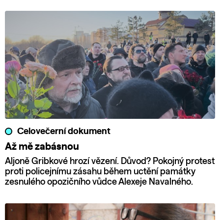
Celovečerní dokument
Až mě zabásnou
Aljoně Gribkové hrozí vězení. Důvod? Pokojný protest
proti policejnímu zásahu během uctění památky
zesnulého opozičního vůdce Alexeje Navalného.