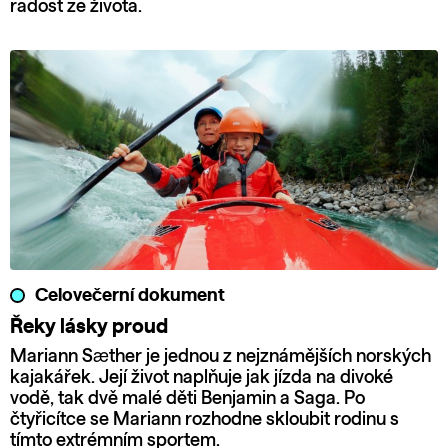
radost ze života.
Celovečerní dokument
Řeky lásky proud
Mariann Sæther je jednou z nejznámějších norských
kajakářek. Její život naplňuje jak jízda na divoké
vodě, tak dvě malé děti Benjamin a Saga. Po
čtyřicítce se Mariann rozhodne skloubit rodinu s
tímto extrémním sportem.