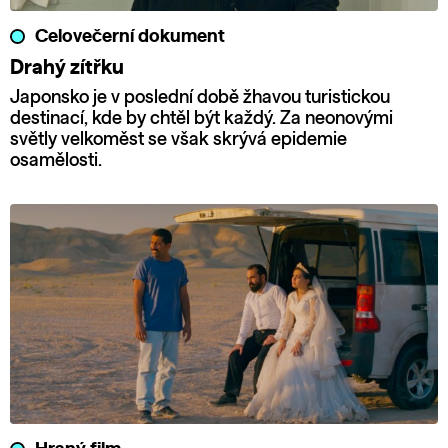
Celovečerní dokument
Drahý zítřku
Japonsko je v poslední době žhavou turistickou
destinací, kde by chtěl být každý. Za neonovými
světly velkoměst se však skrývá epidemie
osamělosti.