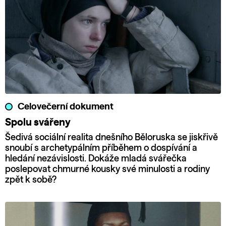
Celovečerní dokument
Spolu svářeny
Šedivá sociální realita dnešního Běloruska se jiskřivě
snoubí s archetypálním příběhem o dospívání a
hledání nezávislosti. Dokáže mladá svářečka
poslepovat chmurné kousky své minulosti a rodiny
zpět k sobě?