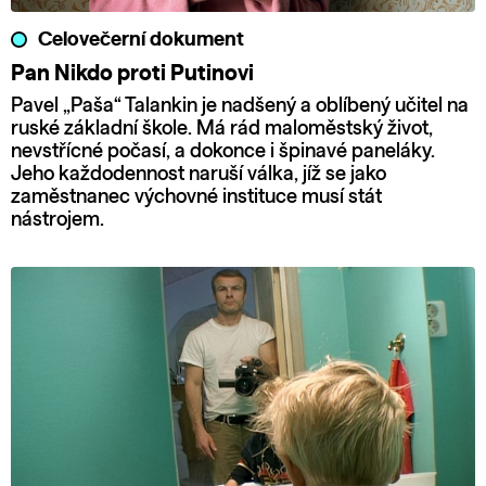
Celovečerní dokument
Pan Nikdo proti Putinovi
Pavel „Paša“ Talankin je nadšený a oblíbený učitel na
ruské základní škole. Má rád maloměstský život,
nevstřícné počasí, a dokonce i špinavé paneláky.
Jeho každodennost naruší válka, jíž se jako
zaměstnanec výchovné instituce musí stát
nástrojem.