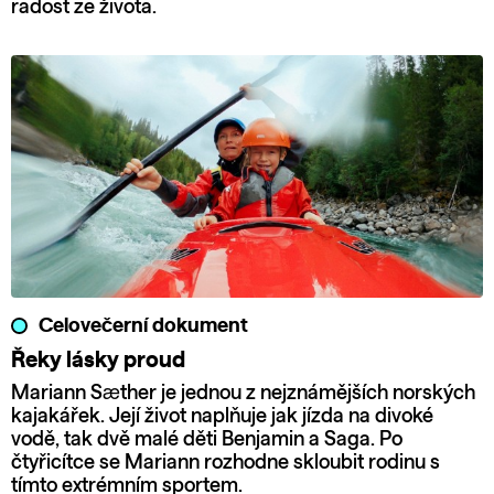
radost ze života.
Celovečerní dokument
Řeky lásky proud
Mariann Sæther je jednou z nejznámějších norských
kajakářek. Její život naplňuje jak jízda na divoké
vodě, tak dvě malé děti Benjamin a Saga. Po
čtyřicítce se Mariann rozhodne skloubit rodinu s
tímto extrémním sportem.