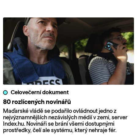
Celovečerní dokument
80 rozlícených novinářů
Maďarské vládě se podařilo ovládnout jedno z
nejvýznamnějších nezávislých médií v zemi, server
Index.hu. Novináři se brání všemi dostupnými
prostředky, čelí ale systému, který nehraje fér.