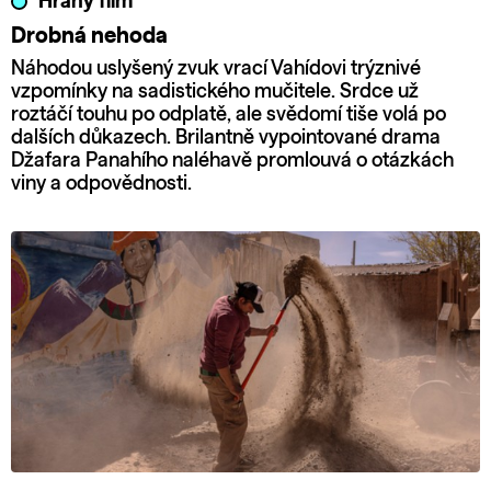
Hraný film
Drobná nehoda
Náhodou uslyšený zvuk vrací Vahídovi trýznivé
vzpomínky na sadistického mučitele. Srdce už
roztáčí touhu po odplatě, ale svědomí tiše volá po
dalších důkazech. Brilantně vypointované drama
Džafara Panahího naléhavě promlouvá o otázkách
viny a odpovědnosti.