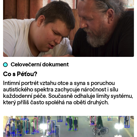
Celovečerní dokument
Co s Péťou?
Intimní portrét vztahu otce a syna s poruchou
autistického spektra zachycuje náročnost i sílu
každodenní péče. Současně odhaluje limity systému,
který příliš často spoléhá na oběti druhých.