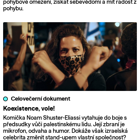
pohybové omezení, získat sebevědomí a mít radost z
pohybu.
Celovečerní dokument
Koexistence, vole!
Komička Noam Shuster-Eliassi vytahuje do boje s
předsudky vůči palestinskému lidu. Její zbraní je
mikrofon, odvaha a humor. Dokáže však izraelská
celebrita změnit stand-upem vlastní společnost?