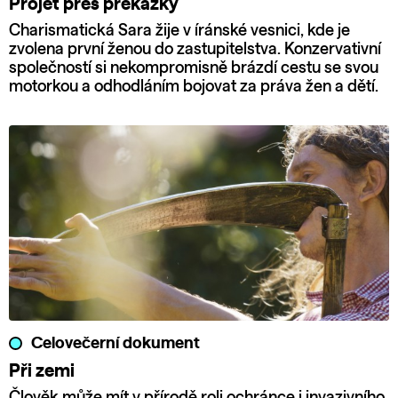
Projet přes překážky
Charismatická Sara žije v íránské vesnici, kde je
zvolena první ženou do zastupitelstva. Konzervativní
společností si nekompromisně brázdí cestu se svou
motorkou a odhodláním bojovat za práva žen a dětí.
Celovečerní dokument
Při zemi
Člověk může mít v přírodě roli ochránce i invazivního