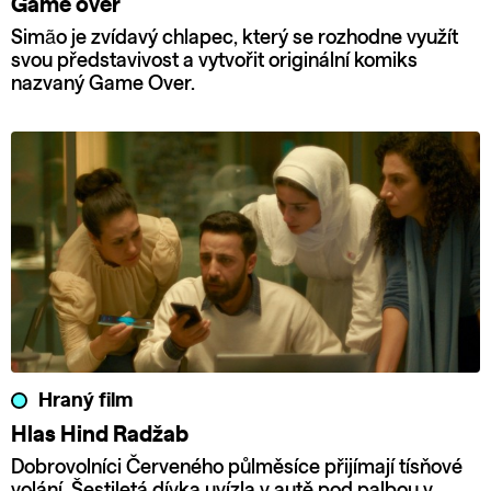
Game over
Simão je zvídavý chlapec, který se rozhodne využít
svou představivost a vytvořit originální komiks
nazvaný Game Over.
Hraný film
Hlas Hind Radžab
Dobrovolníci Červeného půlměsíce přijímají tísňové
volání. Šestiletá dívka uvízla v autě pod palbou v