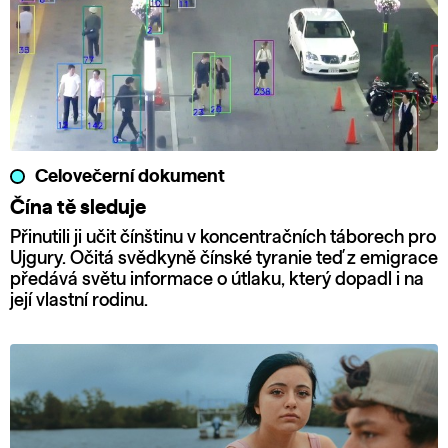
Celovečerní dokument
Čína tě sleduje
Přinutili ji učit čínštinu v koncentračních táborech pro
Ujgury. Očitá svědkyně čínské tyranie teď z emigrace
předává světu informace o útlaku, který dopadl i na
její vlastní rodinu.