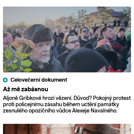
Celovečerní dokument
Až mě zabásnou
Aljoně Gribkové hrozí vězení. Důvod? Pokojný protest
proti policejnímu zásahu během uctění památky
zesnulého opozičního vůdce Alexeje Navalného.