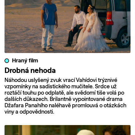
Hraný film
Drobná nehoda
Náhodou uslyšený zvuk vrací Vahídovi trýznivé
vzpomínky na sadistického mučitele. Srdce už
roztáčí touhu po odplatě, ale svědomí tiše volá po
dalších důkazech. Brilantně vypointované drama
Džafara Panahího naléhavě promlouvá o otázkách
viny a odpovědnosti.