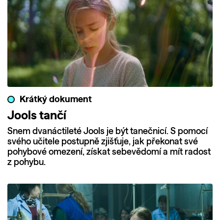
Krátký dokument
Jools tančí
Snem dvanáctileté Jools je být tanečnicí. S pomocí
svého učitele postupně zjišťuje, jak překonat své
pohybové omezení, získat sebevědomí a mít radost
z pohybu.