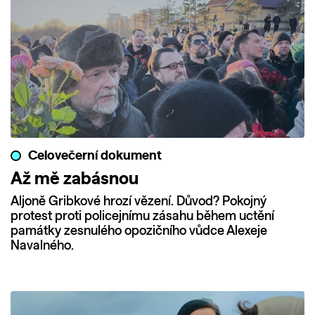
Celovečerní dokument
Až mě zabásnou
Aljoně Gribkové hrozí vězení. Důvod? Pokojný
protest proti policejnímu zásahu během uctění
památky zesnulého opozičního vůdce Alexeje
Navalného.