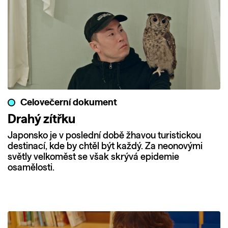
Celovečerní dokument
Drahý zítřku
Japonsko je v poslední době žhavou turistickou
destinací, kde by chtěl být každý. Za neonovými
světly velkoměst se však skrývá epidemie
osamělosti.