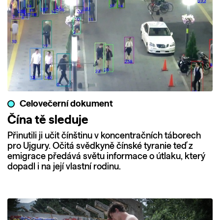
Celovečerní dokument
Čína tě sleduje
Přinutili ji učit čínštinu v koncentračních táborech
pro Ujgury. Očitá svědkyně čínské tyranie teď z
emigrace předává světu informace o útlaku, který
dopadl i na její vlastní rodinu.